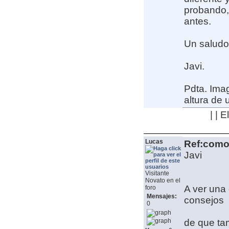
probando, 
antes.
Un saludo
Javi.
Pdta. Imag
altura de 
| | 
Lucas
Ref:como 
Javi
Visitante
Novato en el
A ver una 
foro
Mensajes:
consejos
0
de que tam