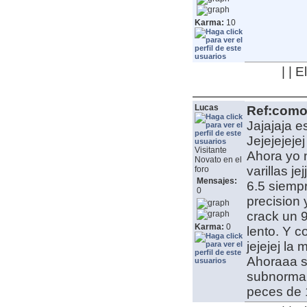
Karma:
10
| | 
Lucas
Ref:como 
Jajajaja e
Jejejejeje
Visitante
Ahora yo 
Novato en el
varillas j
foro
Mensajes:
6.5 siempr
0
precision
crack un 
Karma:
0
lento. Y 
jejejej la
Ahoraaa s
subnormale
peces de 1