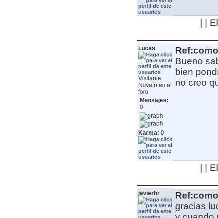
| | 
Lucas
Ref:como 
Bueno sab
bien pondr
Visitante
no creo q
Novato en el
foro
Mensajes:
0
Karma:
0
| | 
javierhr
Ref:como 
gracias lu
y cuando p