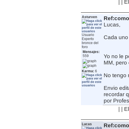
| | 
Asturven
Ref:como 
Lucas,
Usuario
Cada uno 
Experto
bronce del
foro
Mensajes:
Yo no le p
559
MM, pero c
Karma:
6
No tengo m
Envio edit
recordar q
por Profe
| | 
Lucas
Ref:como 