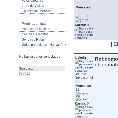
Fotos capturas
foro
Libro de Visitas
Mensajes:
Enlaces de interÃ©s
0
Otros
PÃ¡ginas amigas
Karma:
0
PolÃ­tica de cookies
Cocina tus recetas
Sendas y Rutas
| | 
Guias para viajes - Nueva York
Conectados
No hay usuarios conectados
javierhr
Ref:como 
ahahahah 
Usuario
Novato en el
foro
Mensajes:
21
Karma:
0