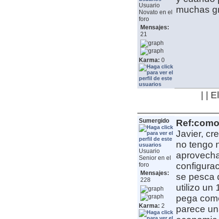
Usuario
muchas gr
Novato en el
foro
Mensajes:
21
Karma:
0
| | 
Sumergido
Ref:como 
Javier, cr
no tengo n
Usuario
aprovecha
Senior en el
configurac
foro
Mensajes:
se pesca 
228
utilizo u
pega como 
Karma:
2
parece una