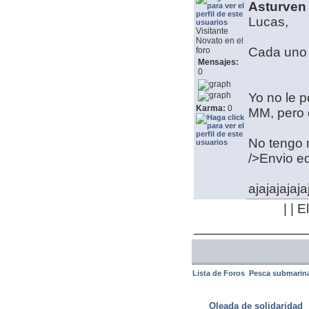
Asturven 
Lucas,
Visitante
Novato en el
Cada uno 
foro
Mensajes:
0
Yo no le p
Karma:
0
MM, pero c
No tengo m
/>Envio ed
ajajajajaja
| | 
<<
Lista de Foros
Pesca submarin
ULTIMAS NOTICIAS
Oleada de solidaridad