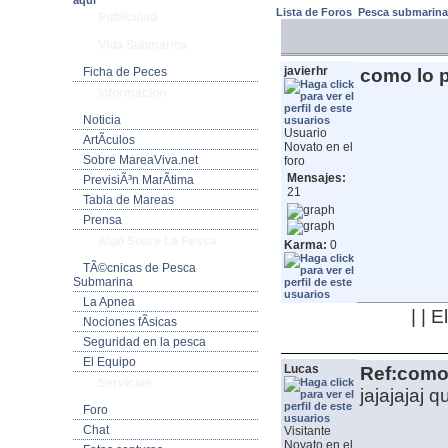
aquí
Lista de Foros
Pesca submarin
Publicidad
<<
Vida Submarina
javierhr
Ficha de Peces
como lo p
Informacion
Noticia
Usuario
ArtÃ­culos
Novato en el
Sobre MareaViva.net
foro
Mensajes:
PrevisiÃ³n MarÃ­tima
21
Tabla de Mareas
Prensa
Algo Sobre La Pesca
Karma:
0
TÃ©cnicas de Pesca
Submarina
La Apnea
| | 
Nociones fÃ­sicas
Seguridad en la pesca
El Equipo
Lucas
Ref:como 
Servicios
jajajajaj 
Foro
Chat
Visitante
Novato en el