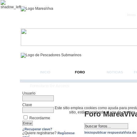
Inicio
INICIO
FORO
NOTICIAS
F
Formulario De Acceso
Usuario
Clave
Este sitio emplea cookies como ayuda para prestar 
Foro MareaViv
sitio, estás aceptando el uso de cookies.
Recordarme
¿Recuperar clave?
Inicio
publicar respuesta
Vista de
¿Quiere registrarse?
Regístrese