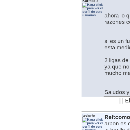
Karma:
0
ahora lo 
razones co
si es un f
esta medid
2 ligas de
ya que no 
mucho mej
Saludos y
| | 
javierhr
Ref:como 
arpon es 
la barilla