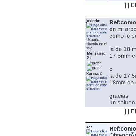
| | 
javierhr
Ref:como 
en mi arp
como lo p
Usuario
Novato en el
la de 18 
foro
Mensajes:
17,5mm en
21
o
Karma:
0
la de 17.5
18mm en e
gracias
un saludo
| | 
acs
Ref:como 
ObtendrÃ¡s