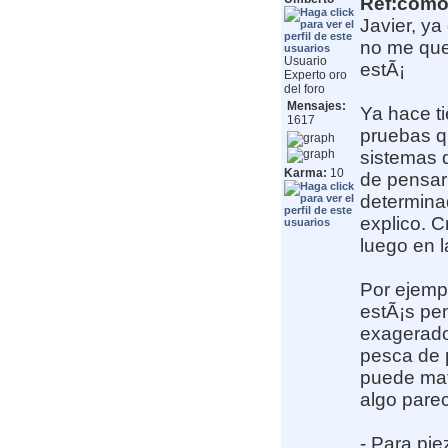
Ref:como 
Javier, ya
no me que
Usuario
estÃ¡
Experto oro
del foro
Mensajes:
Ya hace t
1617
pruebas qu
sistemas d
Karma:
10
de pensar 
determinad
explico. C
luego en l
Por ejempl
estÃ¡s pe
exagerado
pesca de p
puede mat
algo pare
- Para pie