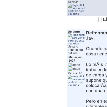
Karma:
0
| | 
Umberto
Ref:como 
Javi!
Usuario
Cuando ha
Experto oro
cosa tien
del foro
Mensajes:
1617
Lo mÃ¡s i
trabajen l
Karma:
10
de carga 
supone qu
colocarÃ­a
con una e
Pero en e
diferente 