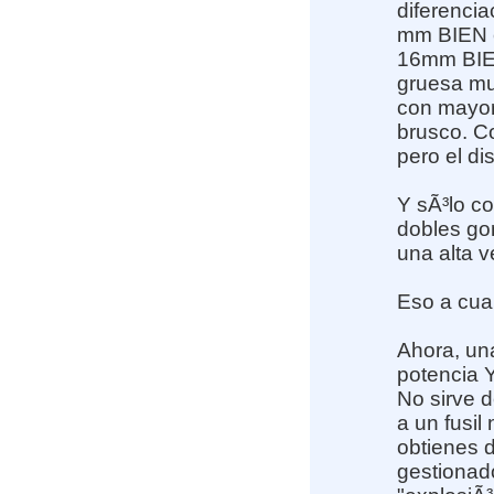
diferencia
mm BIEN e
16mm BIEN
gruesa mu
con mayor
brusco. Co
pero el di
Y sÃ³lo co
dobles go
una alta v
Eso a cuan
Ahora, una
potencia 
No sirve 
a un fusil
obtienes 
gestionado