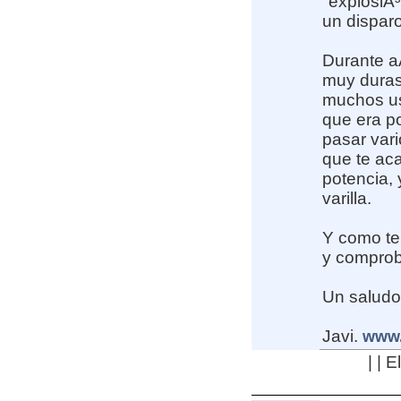
"explosiÃ³
un dispar
Durante a
muy duras
muchos u
que era po
pasar vari
que te ac
potencia, 
varilla.
Y como te
y comproba
Un saludo
Javi.
www.
| | 