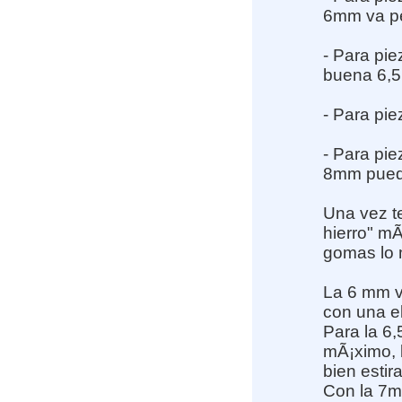
6mm va pe
- Para pie
buena 6,5
- Para pi
- Para pi
8mm puede
Una vez te
hierro" mÃ
gomas lo 
La 6 mm v
con una e
Para la 6
mÃ¡ximo, 
bien esti
Con la 7m