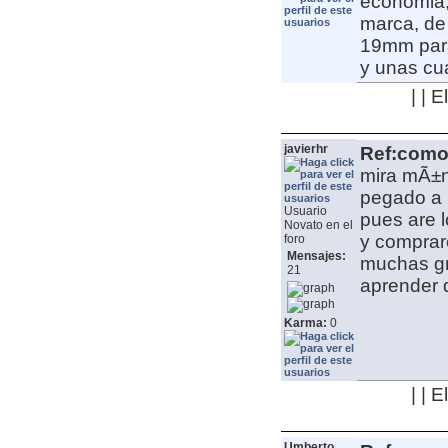
economia,
marca, de
19mm para 
y unas cu
| | 
javierhr
Ref:como 
mira mÃ±n
pegado a l
Usuario
pues are l
Novato en el
y comprar
foro
Mensajes:
muchas gr
21
aprender 
Karma:
0
| | 
Umberto