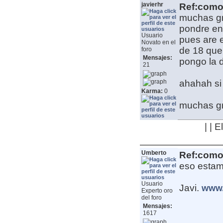
javierhr
Ref:como 
muchas gr
pondre en 
Usuario
pues are e
Novato en el
de 18 que 
foro
Mensajes:
pongo la 
21
ahahah si
Karma:
0
muchas g
| | 
Umberto
Ref:como 
eso esta
Usuario
Javi.
www.
Experto oro
del foro
Mensajes:
1617