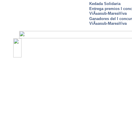
Kedada Solidaria
Entrega premios I conc
ViÃ±asub-MareaViva
Ganadores del I concu
ViÃ±asub-MareaViva
©