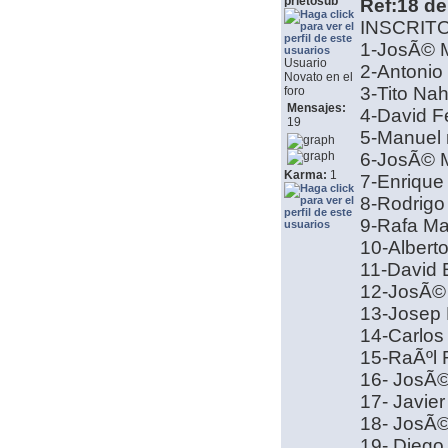
prietosub
Ref:18 de
INSCRIT
1-JosÃ© M
Usuario
2-Antonio 
Novato en el
3-Tito Na
foro
Mensajes:
4-David F
19
5-Manuel 
6-JosÃ© M
Karma:
1
7-Enrique
8-Rodrigo 
9-Rafa Ma
10-Alberto
11-David 
12-JosÃ© p
13-Josep 
14-Carlos 
15-RaÃºl 
16- JosÃ©
17- Javie
18- JosÃ©
19- Diego