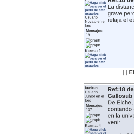
Ref:18 de
La distan
grave per
Usuario
relaja el 
Novato en el
foro
Mensajes:
19
Karma:
1
| | 
kunkun
Ref:18 de
Usuario
Gallosub 
Junior en el
foro
De Elche,
Mensajes:
contando 
137
en la univ
venir
Karma:
4