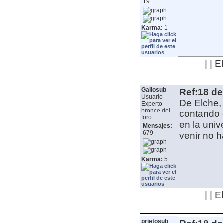
19
Karma:
1
| | 
Gallosub
Ref:18 de
Usuario
De Elche,
Experto
bronce del
contando 
foro
en la univ
Mensajes:
679
venir
no h
Karma:
5
| | 
prietosub