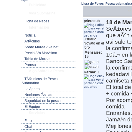
aquí
Lista de Foros
Pesca submarin
Publicidad
<<
Vida Submarina
prietosub
Ficha de Peces
18 de Mar
Informacion
SeÃ±ores 
que aÃºn 
Noticia
Usuario
asi sale t
ArtÃ­culos
Novato en el
Sobre MareaViva.net
la confirm
foro
Mensajes:
PrevisiÃ³n MarÃ­tima
10â‚¬ en l
19
Tabla de Mareas
Banco Sa
Prensa
la confirm
Algo Sobre La Pesca
Karma:
1
kedadavil
TÃ©cnicas de Pesca
camiseta 
Submarina
El total d
La Apnea
+ comida +
Nociones fÃ­sicas
Por acomp
Seguridad en la pesca
comida
El Equipo
Entrantes.
Servicios
JamÃ³n de
Foro
Mejillones
Chat