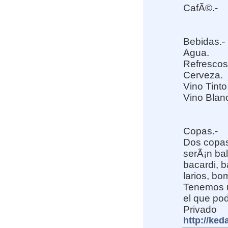
CafÃ©.-
Bebidas.-
Agua.
Refrescos
Cerveza.
Vino Tinto
Vino Blanc
Copas.-
Dos copas
serÃ¡n ball
bacardi, b
larios, bo
Tenemos u
el que pod
Privado
http://ked