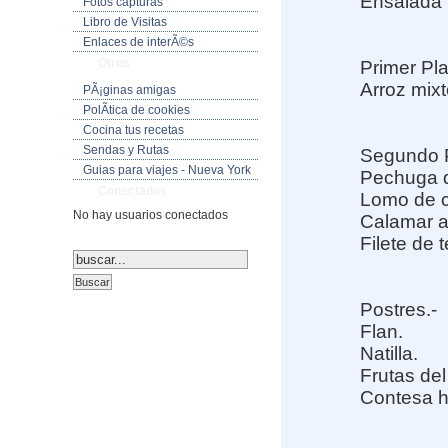
Ensalada 
Fotos capturas
Libro de Visitas
Enlaces de interÃ©s
Otros
Primer Pla
Arroz mixt
PÃ¡ginas amigas
PolÃ­tica de cookies
Cocina tus recetas
Sendas y Rutas
Segundo Pl
Guias para viajes - Nueva York
Pechuga d
Conectados
Lomo de c
No hay usuarios conectados
Calamar a
Filete de 
Postres.-
Flan.
Natilla.
Frutas del
Contesa h