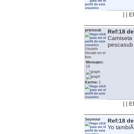
| | 
prietosub
Ref:18 de
Camiseta p
pescasu
Usuario
Novato en el
foro
Mensajes:
19
Karma:
1
| | 
Seymour
Ref:18 de
Yo tambiÃ©