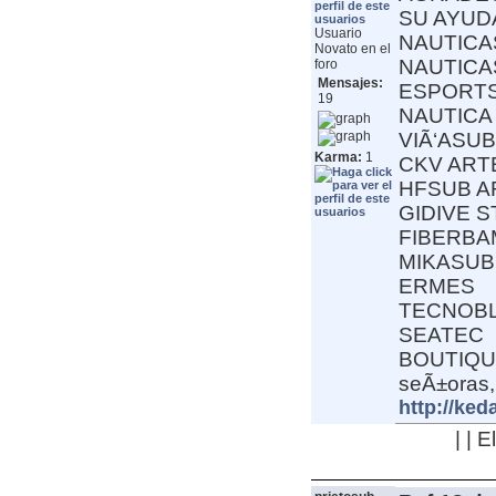
SU AYUD
Usuario
NAUTICA
Novato en el
NAUTICA
foro
Mensajes:
ESPORTS
19
NAUTICA
VIÃ‘ASUB
Karma:
1
CKV ART
HFSUB 
GIDIVE 
FIBERBA
MIKASUB
ERMES
TECNOB
SEATEC
BOUTIQUE 
seÃ±oras,
http://ked
| | 