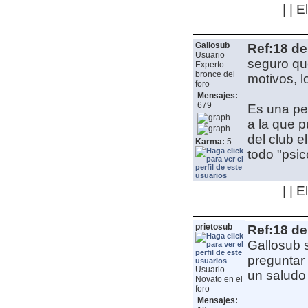
| | 
Gallosub
Ref:18 de
Usuario
seguro qu
Experto
bronce del
motivos, l
foro
Mensajes:
679
Es una pe
a la que p
del club e
Karma:
5
todo "psic
| | 
prietosub
Ref:18 de
Gallosub 
preguntar
Usuario
un saludo
Novato en el
foro
Mensajes: