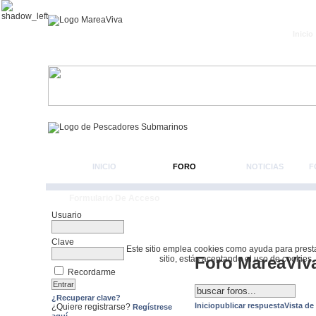
Inicio
INICIO
FORO
NOTICIAS
F
Formulario De Acceso
Usuario
Clave
Este sitio emplea cookies como ayuda para prestar 
Foro MareaViv
sitio, estás aceptando el uso de cookies.
Recordarme
¿Recuperar clave?
Inicio
publicar respuesta
Vista de
¿Quiere registrarse?
Regístrese