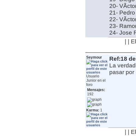
20- VÃ­ct
21- Pedro
22- VÃ­cto
23- Ramon
24- Jose 
| | 
Seymour
Ref:18 de
La verdad
pasar por
Usuario
Junior en el
foro
Mensajes:
192
Karma:
1
| | 