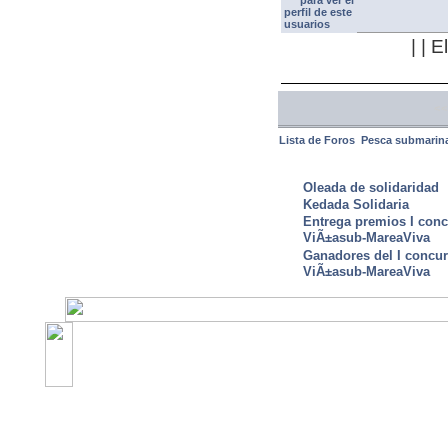
| | 
<<
Lista de Foros
Pesca submarin
ULTIMAS NOTICIAS
Oleada de solidaridad
Kedada Solidaria
Entrega premios I conc
ViÃ±asub-MareaViva
Ganadores del I concu
ViÃ±asub-MareaViva
©