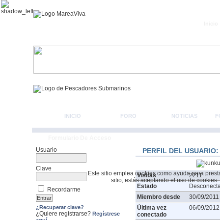
Inicio
INICIO
FORO
NOTICIAS
F
Formulario De Acceso
Usuario
PERFIL DEL USUARIO
Clave
Este sitio emplea cookies como ayuda para prestar 
Visitas
2211
sitio, estás aceptando el uso de cookies.
Estado
Desconect
Recordarme
Miembro desde
30/09/2011
¿Recuperar clave?
Última vez
06/09/2012
¿Quiere registrarse?
Regístrese
conectado