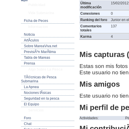
aquí
Última
15/02/2012
Publicidad
modificación
Vida Submarina
Conexiones
0
Ranking del foro
Junior en el
Ficha de Peces
Comentarios
137
Informacion
totales
Noticia
Karma
4
ArtÃ­culos
Sobre MareaViva.net
PrevisiÃ³n MarÃ­tima
Mis capturas (
Tabla de Mareas
Prensa
Estas son mis fotos
Algo Sobre La Pesca
Este usuario no tie
TÃ©cnicas de Pesca
Submarina
Mis amigos
La Apnea
Nociones fÃ­sicas
Este usuario no tie
Seguridad en la pesca
El Equipo
Mi perfil de p
Servicios
Actividades:
Pe
Foro
Chat
Mi contribuciÃ