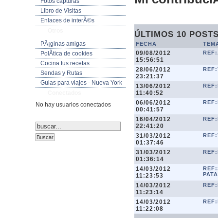
Fotos capturas
Libro de Visitas
Enlaces de interÃ©s
Otros
ÚLTIMOS 10 POST
PÃ¡ginas amigas
FECHA
TEM
09/08/2012
REF:
PolÃ­tica de cookies
15:56:51
Cocina tus recetas
28/06/2012
REF
Sendas y Rutas
23:21:37
Guias para viajes - Nueva York
13/06/2012
REF:
11:40:52
Conectados
06/06/2012
REF:
No hay usuarios conectados
00:41:57
16/04/2012
REF
22:41:20
31/03/2012
REF:
01:37:46
31/03/2012
REF:
01:36:14
14/03/2012
REF
PATA
11:23:53
14/03/2012
REF
11:23:14
14/03/2012
REF:
11:22:08