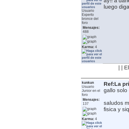
ay!! a dar
luego diga
Usuario
Experto
bronce del
foro
Mensajes:
488
Karma:
4
| | 
kunkun
Ref:La pr
Usuario
gallo sol
Junior en el
foro
Mensajes:
saludos 
137
fisica y s
Karma:
4