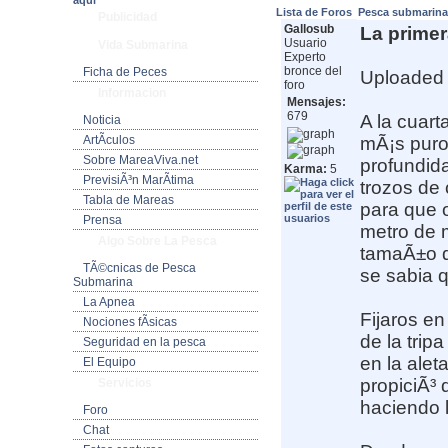
aquí
Lista de Foros
Pesca submarin
Publicidad
Gallosub
La primera
Usuario
Vida Submarina
Experto
bronce del
Ficha de Peces
Uploaded
foro
Informacion
Mensajes:
679
A la cuart
Noticia
ArtÃ­culos
mÃ¡s puro 
Sobre MareaViva.net
profundida
Karma:
5
PrevisiÃ³n MarÃ­tima
trozos de 
Tabla de Mareas
para que 
Prensa
metro de m
Algo Sobre La Pesca
tamaÃ±o de
TÃ©cnicas de Pesca
se sabia q
Submarina
La Apnea
Fijaros en
Nociones fÃ­sicas
de la trip
Seguridad en la pesca
en la alet
El Equipo
propiciÃ³ 
Servicios
haciendo 
Foro
Chat