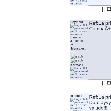
| | 
Seymour
Ref:La pr
CompaÃ±er
Usuario
Junior en el
foro
Mensajes:
192
Karma:
1
| | 
el_pinco
Ref:La pr
Duro ayyy
saludo!!!