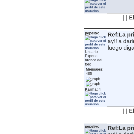
| | 
pepeliyo
Ref:La pr
ay!! a dar
luego diga
Usuario
Experto
bronce del
foro
Mensajes:
488
Karma:
4
| | 
pepeliyo
Ref:La pr