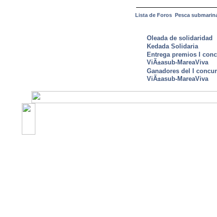
Lista de Foros
Pesca submarin
ULTIMAS NOTICIAS
Oleada de solidaridad
Kedada Solidaria
Entrega premios I conc
ViÃ±asub-MareaViva
Ganadores del I concu
ViÃ±asub-MareaViva
©