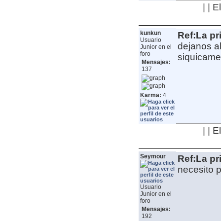
| | 
kunkun
Ref:La pr
Usuario
dejanos a
Junior en el
foro
siquicame
Mensajes:
137
Karma:
4
| | 
Seymour
Ref:La pr
necesito 
Usuario
Junior en el
foro
Mensajes:
192