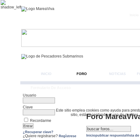
Inicio
INICIO
FORO
NOTICIAS
F
Formulario De Acceso
Usuario
Clave
Este sitio emplea cookies como ayuda para prestar 
Foro MareaViv
sitio, estás aceptando el uso de cookies.
Recordarme
¿Recuperar clave?
Inicio
publicar respuesta
Vista de
¿Quiere registrarse?
Regístrese