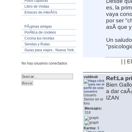
Desde que
Fotos capturas
Libro de Visitas
es, la pr
Enlaces de interÃ©s
vaya cono
Otros
por ser "c
asÃ­ que y
PÃ¡ginas amigas
PolÃ­tica de cookies
Cocina tus recetas
Un salud
Sendas y Rutas
"psicologi
Guias para viajes - Nueva York
Conectados
| | 
No hay usuarios conectados
valdisub
Ref:La pr
Bien Gall
a dar caÃ
Usuario
IZAN
Senior en el
foro
Mensajes:
316
Karma:
3