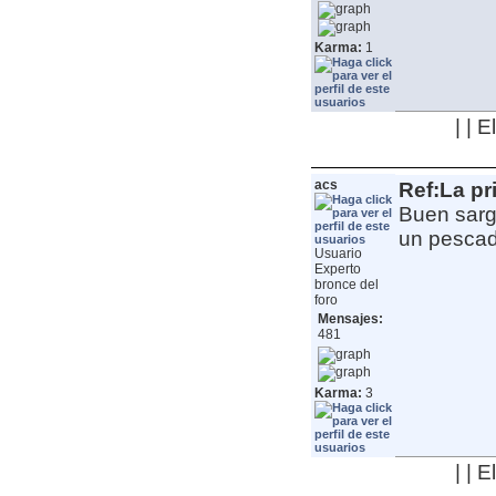
Karma:
1
| | 
acs
Ref:La pr
Buen sarg
un pescado
Usuario
Experto
bronce del
foro
Mensajes:
481
Karma:
3
| | 