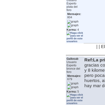
Usuario
Experto
plata del
foro
Mensajes:
804
Karma:
4
| | 
Gallosub
Ref:La pr
Usuario
gracias c
Experto
bronce del
y 8 kilome
foro
pero poca
Mensajes:
679
huertos, a
hay mar de
Karma:
5