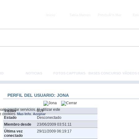
Inicio
Tabla Mareas
PrevisiÃ³n Mar
Enl
RO
NOTICIAS
FOTOS CAPTURAS
BASES CONCURSO
VÃ­DEOS
PERFIL DEL USUARIO: JONA
a prestar servicios. Al utilizar este
Visitas
819
de cookies.
.
Mas Info
Aceptar
Estado
Desconectado
Miembro desde
23/06/2009 03:51:11
Última vez
29/11/2009 06:19:17
conectado