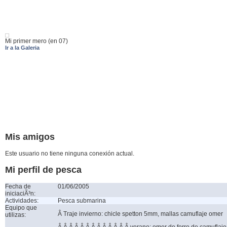
Mi primer mero (en 07)
Ir a la Galeria
Mis amigos
Este usuario no tiene ninguna conexión actual.
Mi perfil de pesca
Fecha de
01/06/2005
iniciaciÃ³n:
Actividades:
Pesca submarina
Equipo que
Â Traje invierno: chicle spetton 5mm, mallas camuflaje omer
utilizas:
Â Â Â Â Â Â Â Â Â Â Â Â Â verano: omer de forro de camuflaj