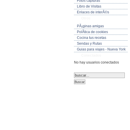
Fotos capturas
Libro de Visitas
Enlaces de interÃ©s
Otros
PÃ¡ginas amigas
PolÃ­tica de cookies
Cocina tus recetas
Sendas y Rutas
Guias para viajes - Nueva York
Conectados
No hay usuarios conectados