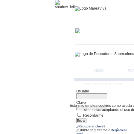
INICIO
FO
Formulario De Acceso
Usuario
Clave
Este sitio emplea cookies como ayuda par
sitio, estás aceptando el uso 
Recordarme
¿Recuperar clave?
¿Quiere registrarse?
Regístrese