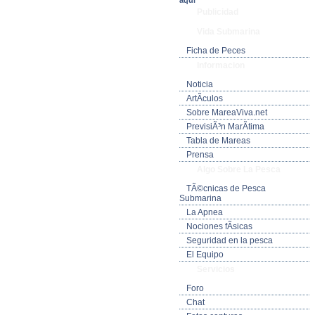
aquí
Publicidad
Vida Submarina
Ficha de Peces
Informacion
Noticia
ArtÃ­culos
Sobre MareaViva.net
PrevisiÃ³n MarÃ­tima
Tabla de Mareas
Prensa
Algo Sobre La Pesca
TÃ©cnicas de Pesca
Submarina
La Apnea
Nociones fÃ­sicas
Seguridad en la pesca
El Equipo
Servicios
Foro
Chat