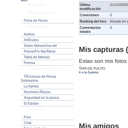
aquí
Publicidad
Última
01/10/2009
modificación
Vida Submarina
Conexiones
0
Ficha de Peces
Ranking del foro
Novato en e
Informacion
Comentarios
6
totales
Noticia
ArtÃ­culos
Sobre MareaViva.net
Mis capturas (
PrevisiÃ³n MarÃ­tima
Tabla de Mareas
Estas son mis fotos
Prensa
TAPA DE PULPO
Algo Sobre La Pesca
Ir a la Galeria
TÃ©cnicas de Pesca
Submarina
La Apnea
Nociones fÃ­sicas
Seguridad en la pesca
El Equipo
Servicios
Foro
Chat
Mis amigos