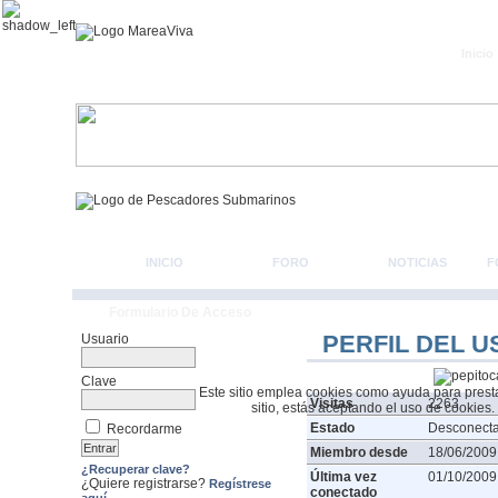
Inicio
INICIO
FORO
NOTICIAS
F
Formulario De Acceso
PERFIL DEL U
Usuario
Clave
Este sitio emplea cookies como ayuda para prestar 
Visitas
2263
sitio, estás aceptando el uso de cookies.
Estado
Desconect
Recordarme
Miembro desde
18/06/2009
¿Recuperar clave?
Última vez
01/10/2009
¿Quiere registrarse?
Regístrese
conectado