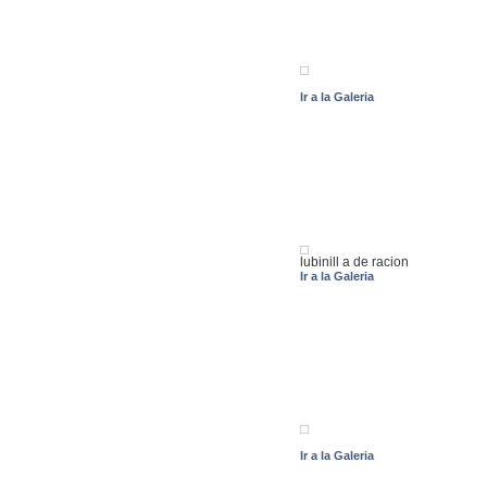
Ir a la Galeria
lubinill a de racion
Ir a la Galeria
Ir a la Galeria