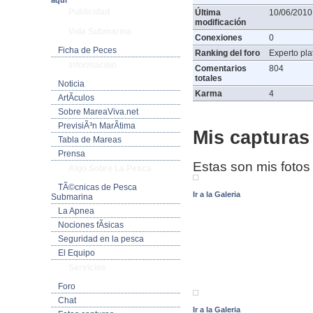
aquí
Publicidad
Última
10/06/2010
modificación
Vida Submarina
Conexiones
0
Ficha de Peces
Ranking del foro
Experto plat
Informacion
Comentarios
804
totales
Noticia
Karma
4
ArtÃ­culos
Sobre MareaViva.net
PrevisiÃ³n MarÃ­tima
Mis capturas 
Tabla de Mareas
Prensa
Estas son mis fotos
Algo Sobre La Pesca
TÃ©cnicas de Pesca
Ir a la Galeria
Submarina
La Apnea
Nociones fÃ­sicas
Seguridad en la pesca
El Equipo
Servicios
Foro
Chat
Ir a la Galeria