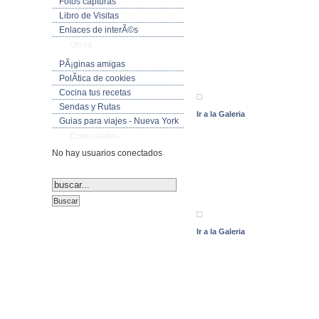
Fotos capturas
Libro de Visitas
Enlaces de interÃ©s
Otros
PÃ¡ginas amigas
PolÃ­tica de cookies
Cocina tus recetas
Sendas y Rutas
Ir a la Galeria
Guias para viajes - Nueva York
Conectados
No hay usuarios conectados
Ir a la Galeria