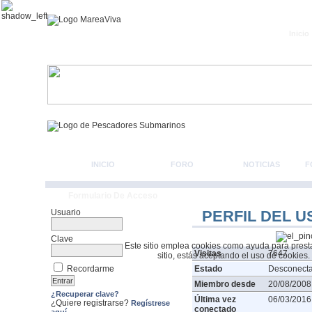
Inicio
INICIO
FORO
NOTICIAS
F
Formulario De Acceso
Usuario
PERFIL DEL U
Clave
Este sitio emplea cookies como ayuda para prestar 
Visitas
7647
sitio, estás aceptando el uso de cookies.
Recordarme
Estado
Desconect
Miembro desde
20/08/2008
¿Recuperar clave?
Última vez
06/03/2016
¿Quiere registrarse?
Regístrese
conectado