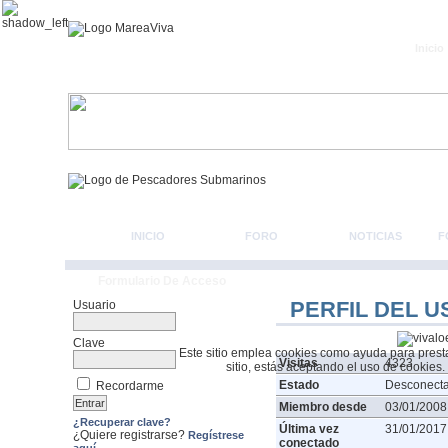
Inicio
INICIO
FORO
NOTICIAS
F
Formulario De Acceso
PERFIL DEL U
Usuario
Clave
Este sitio emplea cookies como ayuda para prestar 
Visitas
4323
sitio, estás aceptando el uso de cookies.
Estado
Desconect
Recordarme
Miembro desde
03/01/2008
¿Recuperar clave?
Última vez
31/01/2017
¿Quiere registrarse?
Regístrese
conectado