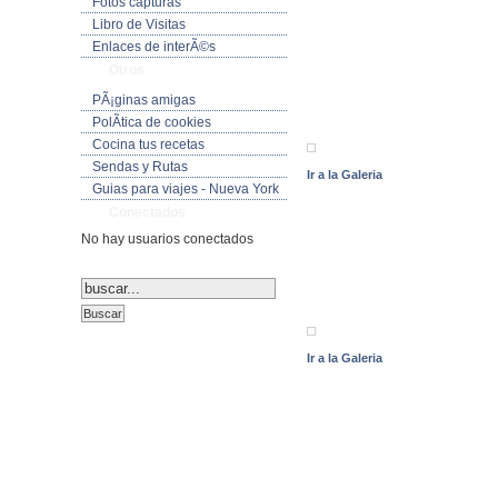
Fotos capturas
Libro de Visitas
Enlaces de interÃ©s
Otros
PÃ¡ginas amigas
PolÃ­tica de cookies
Cocina tus recetas
Sendas y Rutas
Ir a la Galeria
Guias para viajes - Nueva York
Conectados
No hay usuarios conectados
Ir a la Galeria