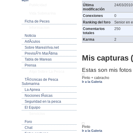
aquí
Publicidad
Última
24/03/2010
modificación
Vida Submarina
Conexiones
0
Ficha de Peces
Ranking del foro
Senior en e
Informacion
Comentarios
250
totales
Noticia
Karma
2
ArtÃ­culos
Sobre MareaViva.net
PrevisiÃ³n MarÃ­tima
Mis capturas (
Tabla de Mareas
Prensa
Estas son mis fotos
Algo Sobre La Pesca
Pinto + cabracho
TÃ©cnicas de Pesca
Ir a la Galeria
Submarina
La Apnea
Nociones fÃ­sicas
Seguridad en la pesca
El Equipo
Servicios
Foro
Pinto
Chat
Ir a la Galeria