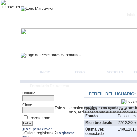
Inicio
INICIO
FORO
NOTICIAS
F
Formulario De Acceso
Usuario
PERFIL DEL USUARIO:
Clave
Este sitio emplea cookies como ayuda para prestar 
Visitas
5564
sitio, estás aceptando el uso de cookies.
Estado
Desconect
Recordarme
Miembro desde
22/12/2007
¿Recuperar clave?
Última vez
14/01/2011
¿Quiere registrarse?
Regístrese
conectado