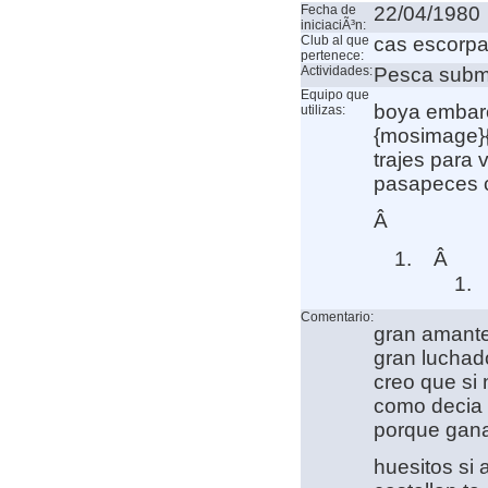
Fecha de
22/04/1980
iniciaciÃ³n:
Club al que
cas escorpa
pertenece:
Actividades:
Pesca subm
Equipo que
boya embarc
utilizas:
{mosimage}
trajes para 
pasapeces c
Â
Â
Comentario:
gran amante
gran luchad
creo que si
como decia u
porque ganar
huesitos si 