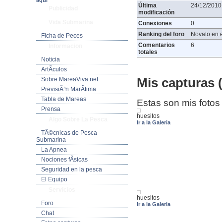
aquí
Última
24/12/2010
Publicidad
modificación
Vida Submarina
Conexiones
0
Ranking del foro
Novato en e
Ficha de Peces
Comentarios
6
Informacion
totales
Noticia
ArtÃ­culos
Mis capturas (
Sobre MareaViva.net
PrevisiÃ³n MarÃ­tima
Tabla de Mareas
Estas son mis fotos
Prensa
huesitos
Algo Sobre La Pesca
Ir a la Galeria
TÃ©cnicas de Pesca
Submarina
La Apnea
Nociones fÃ­sicas
Seguridad en la pesca
El Equipo
Servicios
huesitos
Foro
Ir a la Galeria
Chat