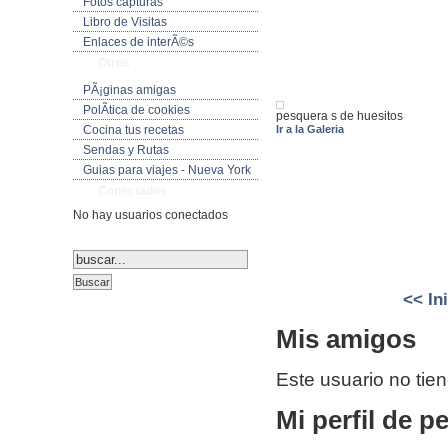
Fotos capturas
Libro de Visitas
Enlaces de interÃ©s
Otros
PÃ¡ginas amigas
PolÃ­tica de cookies
pesquera s de huesitos
Ir a la Galeria
Cocina tus recetas
Sendas y Rutas
Guias para viajes - Nueva York
Conectados
No hay usuarios conectados
<< In
Mis amigos
Este usuario no tie
Mi perfil de p