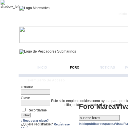
Inicio
INICIO
FORO
NOTICIAS
F
Formulario De Acceso
Usuario
Clave
Este sitio emplea cookies como ayuda para prestar 
Foro MareaViv
sitio, estás aceptando el uso de cookies.
Recordarme
¿Recuperar clave?
Inicio
publicar respuesta
Vista Pl
¿Quiere registrarse?
Regístrese