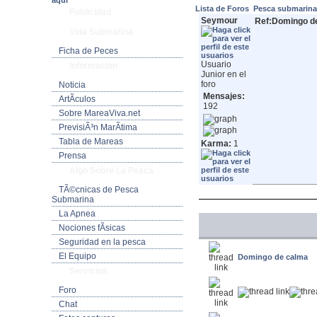
aquí
Lista de Foros
Pesca submarin
Publicidad
Seymour
Ref:Domingo d
Vida Submarina
Ficha de Peces
Usuario
Informacion
Junior en el
foro
Noticia
Mensajes:
ArtÃ­culos
192
Sobre MareaViva.net
PrevisiÃ³n MarÃ­tima
Tabla de Mareas
Karma:
1
Prensa
Algo Sobre La Pesca
TÃ©cnicas de Pesca
Submarina
La Apnea
Nociones fÃ­sicas
Seguridad en la pesca
El Equipo
Domingo de calma
Servicios
Foro
Chat