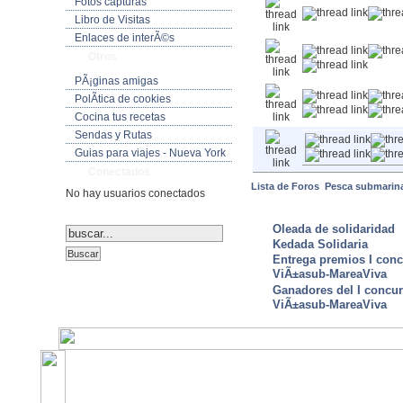
Fotos capturas
Libro de Visitas
Enlaces de interÃ©s
Otros
PÃ¡ginas amigas
PolÃ­tica de cookies
Cocina tus recetas
Sendas y Rutas
Guias para viajes - Nueva York
Conectados
Lista de Foros
Pesca submarin
No hay usuarios conectados
ULTIMAS NOTICIAS
Oleada de solidaridad
Kedada Solidaria
Entrega premios I conc
ViÃ±asub-MareaViva
Ganadores del I concu
ViÃ±asub-MareaViva
©