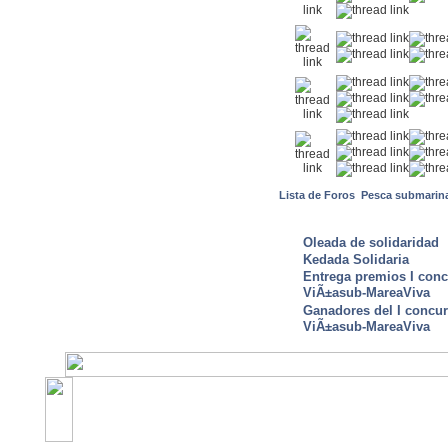
Lista de Foros
Pesca submarin
ULTIMAS NOTICIAS
Oleada de solidaridad
Kedada Solidaria
Entrega premios I conc
ViÃ±asub-MareaViva
Ganadores del I concu
ViÃ±asub-MareaViva
©