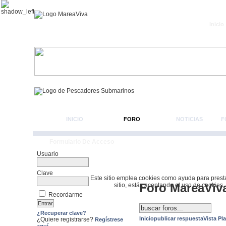
Inicio
INICIO
FORO
NOTICIAS
F
Formulario De Acceso
Usuario
Clave
Este sitio emplea cookies como ayuda para prestar 
Foro MareaViv
sitio, estás aceptando el uso de cookies.
Recordarme
¿Recuperar clave?
Inicio
publicar respuesta
Vista Pl
¿Quiere registrarse?
Regístrese