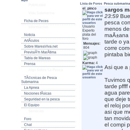
aquí
Lista de Foros
Pesca submarin
Publicidad
el_pinco
sargos m
Vida Submarina
23:59
Bue
Ficha de Peces
pesca con
Usuario
Informacion
menos des
Experto
maÃ±ana e
plata del
Noticia
foro
ArtÃ­culos
tarde o ya
Mensajes:
Sobre MareaViva.net
corre come
804
PrevisiÃ³n MarÃ­tima
pintaba bi
Tabla de Mareas
Karma:
4
Prensa
Asi que a 
Algo Sobre La Pesca
TÃ©cnicas de Pesca
Tuvimos qu
Submarina
tarde pfff
La Apnea
agua pare
Nociones fÃ­sicas
que deje t
Seguridad en la pesca
el reloj p
El Equipo
asi que m
Servicios
tan movid
Foro
el compi 
Chat