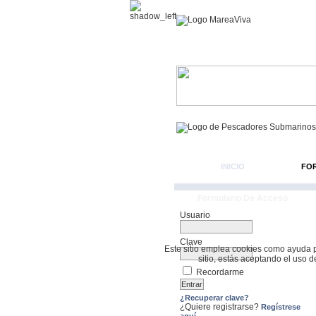
INICIO
FO
Formulario De Acceso
Usuario
Clave
Este sitio emplea cookies como ayuda par
sitio, estás aceptando el uso 
Recordarme
¿Recuperar clave?
¿Quiere registrarse?
Regístrese