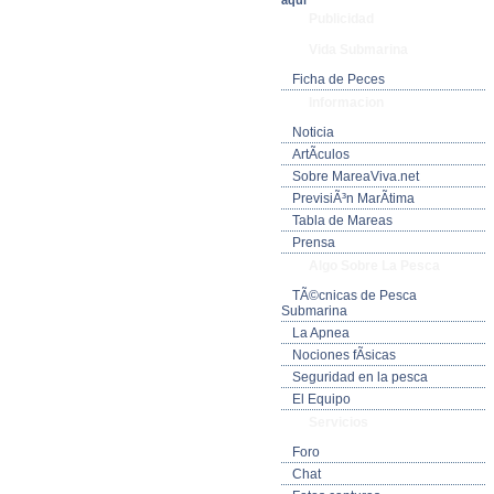
aquí
Publicidad
Vida Submarina
Ficha de Peces
Informacion
Noticia
ArtÃ­culos
Sobre MareaViva.net
PrevisiÃ³n MarÃ­tima
Tabla de Mareas
Prensa
Algo Sobre La Pesca
TÃ©cnicas de Pesca
Submarina
La Apnea
Nociones fÃ­sicas
Seguridad en la pesca
El Equipo
Servicios
Foro
Chat