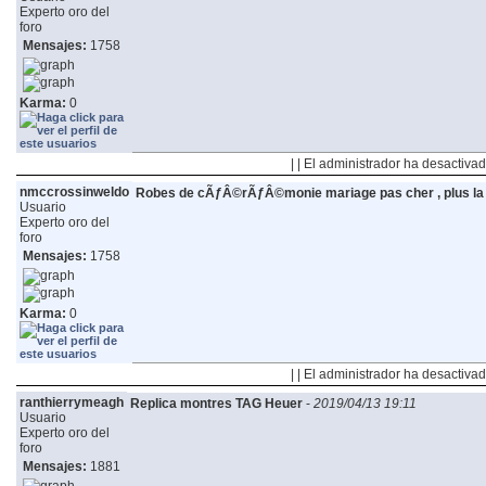
Experto oro del
foro
Mensajes:
1758
Karma:
0
| | El administrador ha desactivad
nmccrossinweldo
Robes de cÃƒÂ©rÃƒÂ©monie mariage pas cher , plus la 
Usuario
Experto oro del
foro
Mensajes:
1758
Karma:
0
| | El administrador ha desactivad
ranthierrymeagh
Replica montres TAG Heuer
-
2019/04/13 19:11
Usuario
Experto oro del
foro
Mensajes:
1881