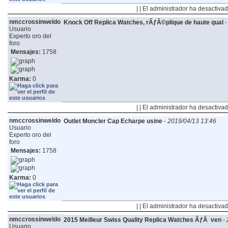
| | El administrador ha desactivad
nmccrossinweldo
Knock Off Replica Watches, rÃƒÂ©plique de haute qual
Usuario
Experto oro del
foro
Mensajes:
1758
Karma:
0
| | El administrador ha desactivad
nmccrossinweldo
Outlet Moncler Cap Echarpe usine
-
2019/04/13 13:46
Usuario
Experto oro del
foro
Mensajes:
1758
Karma:
0
| | El administrador ha desactivad
nmccrossinweldo
2015 Meilleur Swiss Quality Replica Watches ÃƒÂ ven
-
Usuario