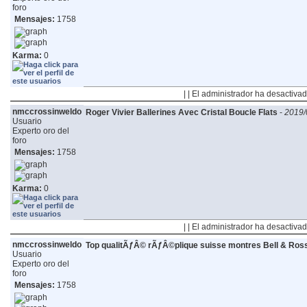
foro
Mensajes:
1758
Karma:
0
| | El administrador ha desactivad
nmccrossinweldo
Roger Vivier Ballerines Avec Cristal Boucle Flats
-
2019/
Usuario
Experto oro del
foro
Mensajes:
1758
Karma:
0
| | El administrador ha desactivad
nmccrossinweldo
Top qualitÃƒÂ© rÃƒÂ©plique suisse montres Bell & Ros
Usuario
Experto oro del
foro
Mensajes:
1758