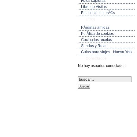
Fotos capturas
Libro de Visitas
Enlaces de interÃ©s
Otros
PÃ¡ginas amigas
PolÃ­tica de cookies
Cocina tus recetas
Sendas y Rutas
Guias para viajes - Nueva York
Conectados
No hay usuarios conectados