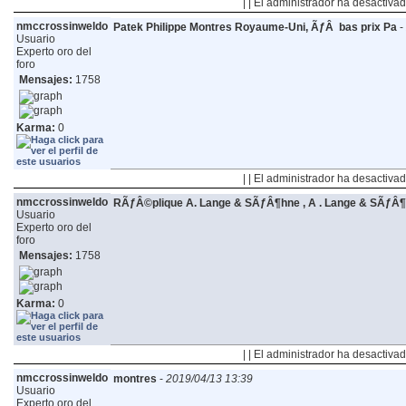
| | El administrador ha desactivad
nmccrossinweldo
Patek Philippe Montres Royaume-Uni, ÃƒÂ bas prix Pa
-
Usuario
Experto oro del
foro
Mensajes:
1758
Karma:
0
| | El administrador ha desactivad
nmccrossinweldo
RÃƒÂ©plique A. Lange & SÃƒÂ¶hne , A . Lange & SÃƒÂ
Usuario
Experto oro del
foro
Mensajes:
1758
Karma:
0
| | El administrador ha desactivad
nmccrossinweldo
montres
-
2019/04/13 13:39
Usuario
Experto oro del