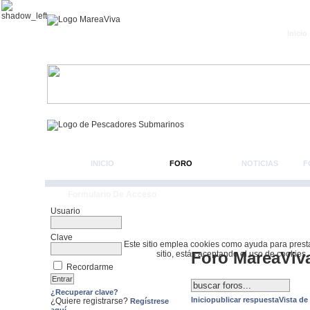
Inicio
INICIO
FORO
NOTICIAS
F
Formulario De Acceso
Usuario
Clave
Este sitio emplea cookies como ayuda para prestar 
Foro MareaViv
sitio, estás aceptando el uso de cookies.
Recordarme
¿Recuperar clave?
Inicio
publicar respuesta
Vista de
¿Quiere registrarse?
Regístrese