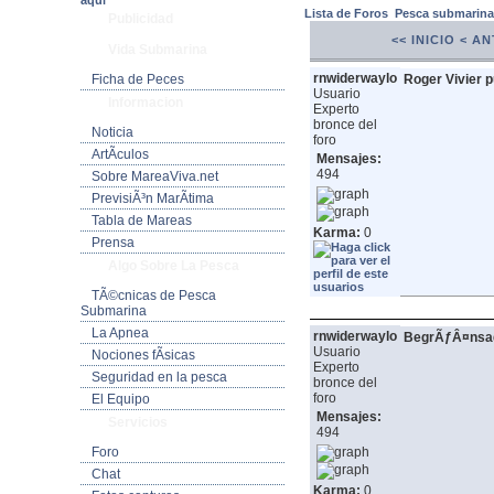
aquí
Lista de Foros
Pesca submarin
Publicidad
<< INICIO
< AN
Vida Submarina
rnwiderwaylo
Ficha de Peces
Roger Vivier 
Usuario
Informacion
Experto
bronce del
Noticia
foro
ArtÃ­culos
Mensajes:
494
Sobre MareaViva.net
PrevisiÃ³n MarÃ­tima
Tabla de Mareas
Karma:
0
Prensa
Algo Sobre La Pesca
TÃ©cnicas de Pesca
Submarina
La Apnea
rnwiderwaylo
BegrÃƒÂ¤nsade
Usuario
Nociones fÃ­sicas
Experto
Seguridad en la pesca
bronce del
foro
El Equipo
Mensajes:
Servicios
494
Foro
Chat
Karma:
0