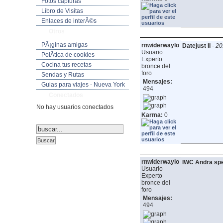
Fotos capturas
Libro de Visitas
Enlaces de interÃ©s
Otros
PÃ¡ginas amigas
rnwiderwaylo
Datejust II
-
20
Usuario
PolÃ­tica de cookies
Experto
Cocina tus recetas
bronce del
foro
Sendas y Rutas
Mensajes:
Guias para viajes - Nueva York
494
Conectados
No hay usuarios conectados
Karma:
0
rnwiderwaylo
IWC Andra speg
Usuario
Experto
bronce del
foro
Mensajes:
494