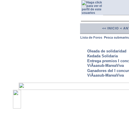
<< INICIO
< AN
Lista de Foros
Pesca submarin
ULTIMAS NOTICIAS
Oleada de solidaridad
Kedada Solidaria
Entrega premios I conc
ViÃ±asub-MareaViva
Ganadores del I concu
ViÃ±asub-MareaViva
©