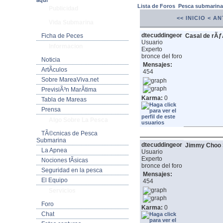
aquí
Lista de Foros
Pesca submarin
Publicidad
<< INICIO
< AN
Vida Submarina
dtecuddingeor
Ficha de Peces
Casal de rÃƒ
Usuario
Informacion
Experto
bronce del foro
Noticia
Mensajes:
ArtÃ­culos
454
Sobre MareaViva.net
PrevisiÃ³n MarÃ­tima
Karma:
0
Tabla de Mareas
Prensa
Algo Sobre La Pesca
TÃ©cnicas de Pesca
Submarina
dtecuddingeor
Jimmy Choo S
La Apnea
Usuario
Experto
Nociones fÃ­sicas
bronce del foro
Seguridad en la pesca
Mensajes:
El Equipo
454
Servicios
Foro
Karma:
0
Chat