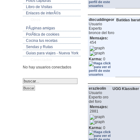
Fotos capturas
Libro de Visitas
Enlaces de interÃ©s
Otros
dtecuddingeor
Batidas barat
Usuario
PÃ¡ginas amigas
Experto
bronce del foro
PolÃ­tica de cookies
Mensajes:
Cocina tus recetas
454
Sendas y Rutas
Guias para viajes - Nueva York
Karma:
0
Conectados
No hay usuarios conectados
erazleolin
UGG Klassiker 
Usuario
Experto oro
del foro
Mensajes:
2881
Karma:
0