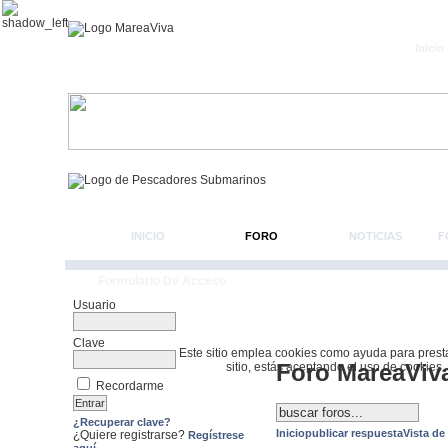
Inicio
INICIO
FORO
NOTICIAS
F
Formulario De Acceso
Usuario
Clave
Este sitio emplea cookies como ayuda para prestar 
Foro MareaViv
sitio, estás aceptando el uso de cookies.
Recordarme
¿Recuperar clave?
Inicio
publicar respuesta
Vista de
¿Quiere registrarse?
Regístrese