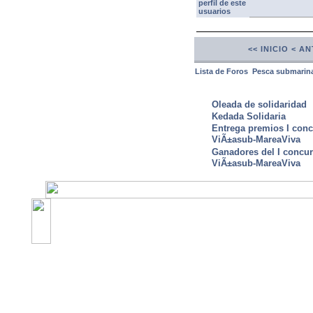
<< INICIO
< AN
Lista de Foros
Pesca submarin
ULTIMAS NOTICIAS
Oleada de solidaridad
Kedada Solidaria
Entrega premios I conc
ViÃ±asub-MareaViva
Ganadores del I concu
ViÃ±asub-MareaViva
©