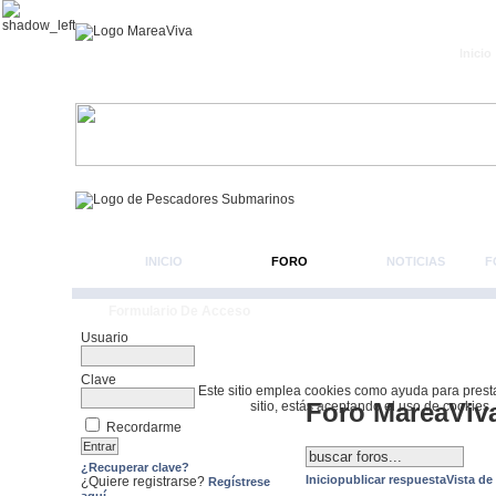
Inicio
INICIO
FORO
NOTICIAS
F
Formulario De Acceso
Usuario
Clave
Este sitio emplea cookies como ayuda para prestar 
Foro MareaViv
sitio, estás aceptando el uso de cookies.
Recordarme
¿Recuperar clave?
Inicio
publicar respuesta
Vista de
¿Quiere registrarse?
Regístrese