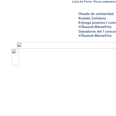
Lista de Foros
Pesca submarin
ULTIMAS NOTICIAS
Oleada de solidaridad
Kedada Solidaria
Entrega premios I conc
ViÃ±asub-MareaViva
Ganadores del I concu
ViÃ±asub-MareaViva
©