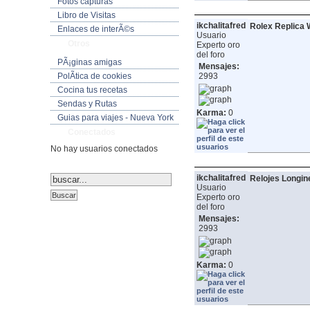
Fotos capturas
Libro de Visitas
ikchalitafred
Rolex Replica 
Enlaces de interÃ©s
Usuario
Otros
Experto oro
del foro
PÃ¡ginas amigas
Mensajes:
PolÃ­tica de cookies
2993
Cocina tus recetas
Sendas y Rutas
Karma:
0
Guias para viajes - Nueva York
Conectados
No hay usuarios conectados
ikchalitafred
Relojes Longin
Usuario
Experto oro
del foro
Mensajes:
2993
Karma:
0