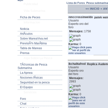
aquí
Lista de Foros
Pesca submarin
Publicidad
<< INICIO
< AN
Vida Submarina
nmccrossinweldo
Ficha de Peces
patek wat
Usuario
Informacion
Experto oro del
foro
Noticia
Mensajes:
1758
ArtÃ­culos
Sobre MareaViva.net
PrevisiÃ³n MarÃ­tima
Karma:
0
Tabla de Mareas
Prensa
Algo Sobre La Pesca
ikchalitafred
Replica Audema
TÃ©cnicas de Pesca
Usuario
Submarina
Experto oro
La Apnea
del foro
Nociones fÃ­sicas
Mensajes:
2993
Seguridad en la pesca
El Equipo
Servicios
Karma:
0
Foro
Chat