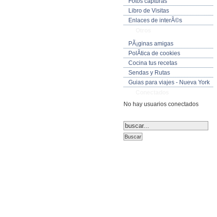
Fotos capturas
Libro de Visitas
Enlaces de interÃ©s
Otros
PÃ¡ginas amigas
PolÃ­tica de cookies
Cocina tus recetas
Sendas y Rutas
Guias para viajes - Nueva York
Conectados
No hay usuarios conectados