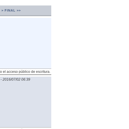
 >
FINAL >>
o el acceso público de escritura.
-
2016/07/02 06:39