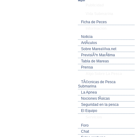
aquí
Publicidad
Vida Submarina
Ficha de Peces
Informacion
Noticia
ArtÃ­culos
Sobre MareaViva.net
PrevisiÃ³n MarÃ­tima
Tabla de Mareas
Prensa
Algo Sobre La Pesca
TÃ©cnicas de Pesca
Submarina
La Apnea
Nociones fÃ­sicas
Seguridad en la pesca
El Equipo
Servicios
Foro
Chat