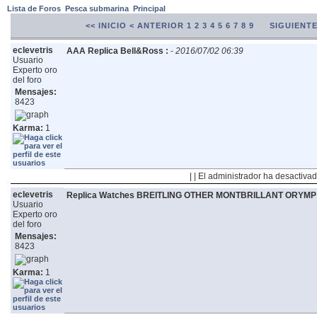
Lista de Foros
Pesca submarina
Principal
<< INICIO
< ANTERIOR
1
2
3
4
5
6
7
8
9
10
SIGUIENTE
eclevetris
AAA Replica Bell&Ross :
-
2016/07/02 06:39
Usuario
Experto oro
del foro
Mensajes:
8423
Karma:
1
| | El administrador ha desactivad
eclevetris
Replica Watches BREITLING OTHER MONTBRILLANT ORYMP
Usuario
Experto oro
del foro
Mensajes:
8423
Karma:
1