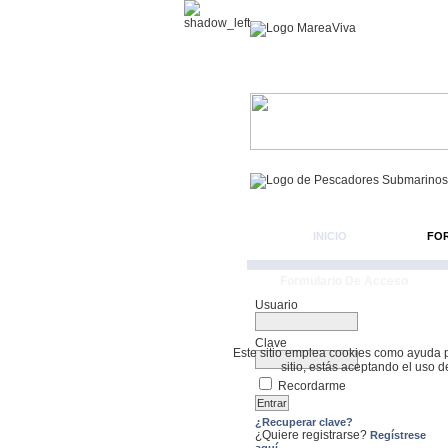
INICIO
FO
Formulario De Acceso
Usuario
Clave
Este sitio emplea cookies como ayuda par
sitio, estás aceptando el uso 
Recordarme
¿Recuperar clave?
¿Quiere registrarse?
Regístrese