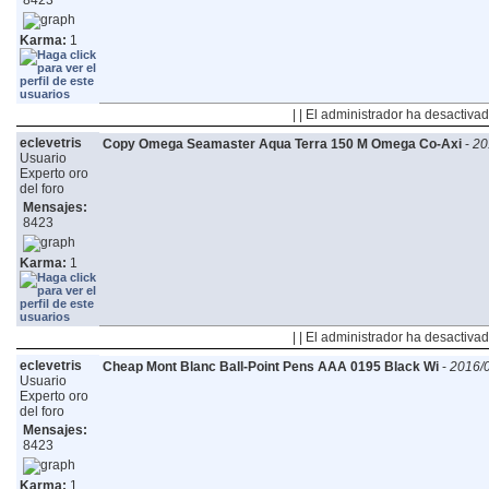
8423
Karma:
1
| | El administrador ha desactivad
eclevetris
Copy Omega Seamaster Aqua Terra 150 M Omega Co-Axi
-
20
Usuario
Experto oro
del foro
Mensajes:
8423
Karma:
1
| | El administrador ha desactivad
eclevetris
Cheap Mont Blanc Ball-Point Pens AAA 0195 Black Wi
-
2016/0
Usuario
Experto oro
del foro
Mensajes:
8423
Karma:
1