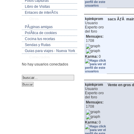
Fotos capturas
Libro de Visitas
Enlaces de interÃ©s
Otros
kpinkprom
sacs ÃƒÂ main
Usuario
PÃ¡ginas amigas
Experto oro
del foro
PolÃ­tica de cookies
Mensajes:
Cocina tus recetas
1708
Sendas y Rutas
Guias para viajes - Nueva York
Karma:
0
Conectados
No hay usuarios conectados
kpinkprom
Vente en gros d
Usuario
Experto oro
del foro
Mensajes:
1708
Karma:
0