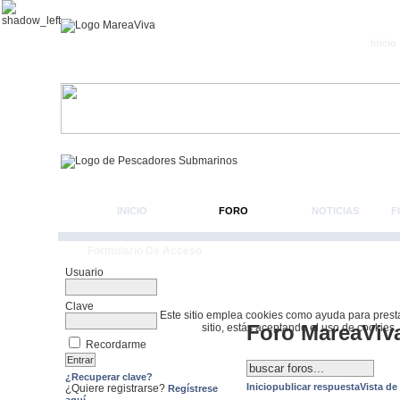
Inicio
INICIO
FORO
NOTICIAS
F
Formulario De Acceso
Usuario
Clave
Este sitio emplea cookies como ayuda para prestar 
Foro MareaViv
sitio, estás aceptando el uso de cookies.
Recordarme
¿Recuperar clave?
Inicio
publicar respuesta
Vista de
¿Quiere registrarse?
Regístrese