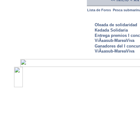
<< INICIO
< AN
Lista de Foros
Pesca submarin
ULTIMAS NOTICIAS
Oleada de solidaridad
Kedada Solidaria
Entrega premios I conc
ViÃ±asub-MareaViva
Ganadores del I concu
ViÃ±asub-MareaViva
©