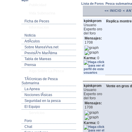
aquí
Lista de Foros
Pesca submarin
Publicidad
<< INICIO
< AN
Vida Submarina
kpinkprom
Ficha de Peces
Replica montre
Usuario
Informacion
Experto oro
del foro
Noticia
Mensajes:
ArtÃ­culos
1708
Sobre MareaViva.net
PrevisiÃ³n MarÃ­tima
Karma:
0
Tabla de Mareas
Prensa
Algo Sobre La Pesca
TÃ©cnicas de Pesca
Submarina
kpinkprom
Vente en gros d
La Apnea
Usuario
Experto oro
Nociones fÃ­sicas
del foro
Seguridad en la pesca
Mensajes:
El Equipo
1708
Servicios
Foro
Karma:
0
Chat