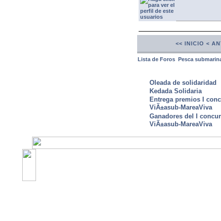
<< INICIO
< A
Lista de Foros
Pesca submarin
ULTIMAS NOTICIAS
Oleada de solidaridad
Kedada Solidaria
Entrega premios I conc
ViÃ±asub-MareaViva
Ganadores del I concu
ViÃ±asub-MareaViva
©