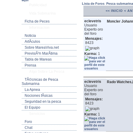
aquí
Lista de Foros
Pesca submarin
Publicidad
<< INICIO
< A
Vida Submarina
eclevetris
Ficha de Peces
Moncler Johan
Usuario
Informacion
Experto oro
del foro
Noticia
Mensajes:
ArtÃ­culos
8423
Sobre MareaViva.net
PrevisiÃ³n MarÃ­tima
Karma:
1
Tabla de Mareas
Prensa
Algo Sobre La Pesca
TÃ©cnicas de Pesca
eclevetris
Rado Watches,
Submarina
Usuario
La Apnea
Experto oro
del foro
Nociones fÃ­sicas
Mensajes:
Seguridad en la pesca
8423
El Equipo
Servicios
Karma:
1
Foro
Chat