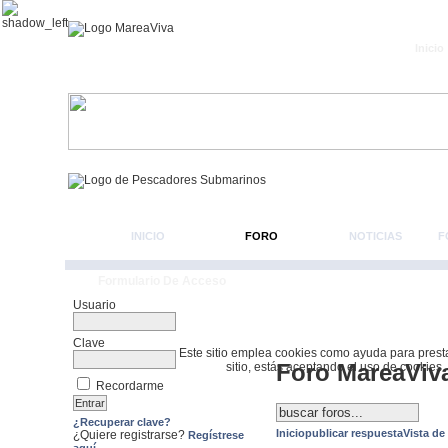
Inicio
INICIO
FORO
NOTICIAS
F
Formulario De Acceso
Usuario
Clave
Este sitio emplea cookies como ayuda para prestar 
Foro MareaViv
sitio, estás aceptando el uso de cookies.
Recordarme
¿Recuperar clave?
Inicio
publicar respuesta
Vista de
¿Quiere registrarse?
Regístrese