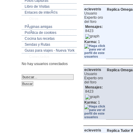
Fotos capturas
Libro de Visitas
eclevetris
Replica Omega 
Enlaces de interÃ©s
Usuario
Experto oro
Otros
del foro
PÃ¡ginas amigas
Mensajes:
8423
PolÃ­tica de cookies
Cocina tus recetas
Karma:
1
Sendas y Rutas
Guias para viajes - Nueva York
Conectados
No hay usuarios conectados
eclevetris
Replica Omega
Usuario
Experto oro
del foro
Mensajes:
8423
Karma:
1
eclevetris
Replica Tudor 