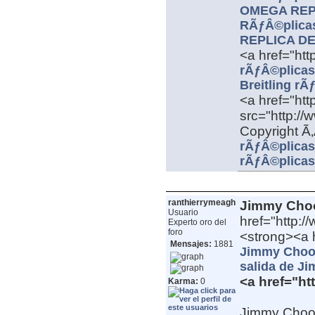
OMEGA REP
RÃƒÂ©plica
REPLICA D
<a href="ht
rÃƒÂ©plicas
Breitling rÃ
<a href="htt
src="http:/
Copyright Ã
rÃƒÂ©plicas 
rÃƒÂ©plicas 
ranthierrymeagh
Jimmy Choo
Usuario
href="http:
Experto oro del
foro
<strong><a 
Mensajes:
1881
Jimmy Choo 
salida de J
<a href="h
Karma:
0
Jimmy Choo 