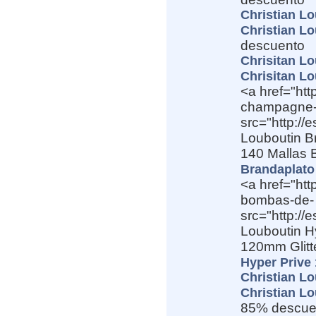
Christian L
Christian L
descuento
Chrisitan L
Chrisitan L
<a href="htt
champagne-4
src="http:/
Louboutin Br
140 Mallas 
Brandaplato
<a href="htt
bombas-de- o
src="http:/
Louboutin Hy
120mm Glitt
Hyper Prive
Christian Lo
Christian Lo
85% descue