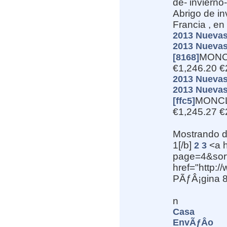
de- inviern
Abrigo de i
Francia , e
2013 Nuevas
2013 Nuevas
MONCL
[8168]
€1,246.20 €
2013 Nuevas
2013 Nuevas
MONCLE
[ffc5]
€1,245.27 €
Mostrando 
1[/b]
<a h
2
3
page=4&sort
href="http:/
PÃƒÂ¡gina 
n
Casa
EnvÃƒÂ­o