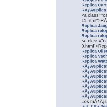
Relojes Poli
Replica Cart
RÃƒÂ©plica 
<a class="ca
11.html">RÃ
Replica Jaeg
Replica reloj
Replica relo
<a class="ca
3.html">Rep
Replica Ulis
Replica Vac
Replica Wat
RÃƒÂ©plicas
RÃƒÂ©plicas
RÃƒÂ©plicas
RÃƒÂ©plicas
RÃƒÂ©plicas
RÃƒÂ©plicas
RÃƒÂ©plicas
Los mÃƒÂ¡s
[url=http://