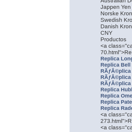
Australian D
Jappen Yen
Norske Kro
Swedish Kr
Danish Kro
CNY
Productos
<a class="ca
70.html">Re
Replica Lon
Replica Bel
RÃƒÂ©plica
RÃƒÂ©plica
RÃƒÂ©plica 
Replica Hub
Replica Ome
Replica Pate
Replica Rad
<a class="ca
273.html">R
<a class="ca