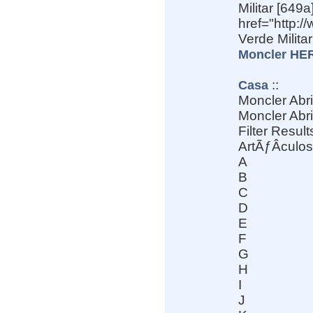
Militar [649
href="http:
Verde Milit
Moncler HER
::
Casa
Moncler Abr
Moncler Abr
Filter Result
ArtÃƒÂ­culos
A
B
C
D
E
F
G
H
I
J