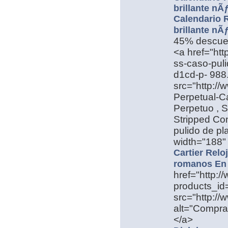
brillante nÃ
Calendario R
brillante nÃ
45% descue
<a href="htt
ss-caso-pul
d1cd-p- 988.
src="http://
Perpetual-Ca
Perpetuo , S
Stripped Con
pulido de pl
width="188" 
Cartier Relo
romanos En 
href="http:/
products_i
src="http://
alt="Comprar
</a>