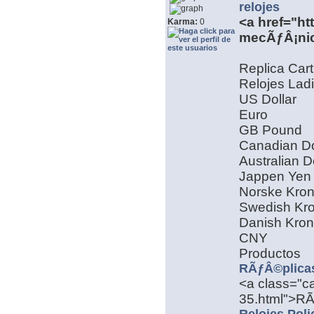
relojes
<a href="ht
Karma:
0
mecÃƒÂ¡nic
Replica Carti
Relojes Ladi
US Dollar
Euro
GB Pound
Canadian Do
Australian D
Jappen Yen
Norske Kro
Swedish Kr
Danish Kro
CNY
Productos
RÃƒÂ©plicas
<a class="ca
35.html">RÃ