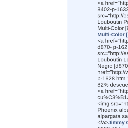
<a href="htt
8402-p-1632.
src="http:/
Louboutin Pi
Multi-Color 
Multi-Color 
<a href="htt
d870- p-1628
src="http:/
Louboutin Lo
Negro [d870]
href="http:/
p-1628.html
82% descue
<a href="ht
cu%C3%B1as-
<img src="h
Phoenix alp
alpargata sa
</a>
Jimmy C