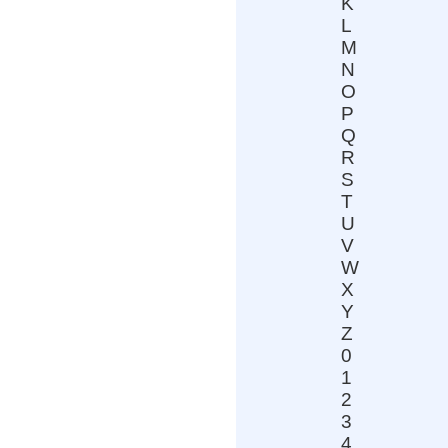
K
L
M
N
O
P
Q
R
S
T
U
V
W
X
Y
Z
0
1
2
3
4