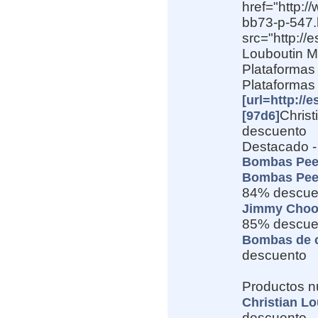
href="http:
bb73-p-547.
src="http:/
Louboutin Mo
Plataformas
Plataformas
[url=http://
Chris
[97d6]
descuento
Destacado 
Bombas Peep
Bombas Peep
84% descue
Jimmy Choo 
85% descue
Bombas de c
descuento
Productos n
Christian Lo
descuento