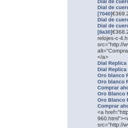
Dial de cuer
Dial de cuer
€369.
[7040]
Dial de cuer
Dial de cuer
€368.2
[8a30]
relojes-c-4
src="http://
alt="Comprar
</a>
Dial Replica
Dial Replica
Oro blanco R
Oro blanco R
Comprar ah
Oro Blanco R
Oro Blanco R
Comprar ah
<a href="htt
960.html"><d
src="http:/