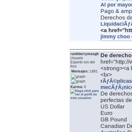
Al por mayo
Pago & amp
Derechos de
LiquidaciÃƒÂ
<a href="h
jimmy choo 
ranthierrymeagh
De derecho
Usuario
href="http:/
Experto oro del
foro
<strong><a h
Mensajes:
1881
<br>
rÃƒÂ©plicas 
mecÃƒÂ¡nic
Karma:
0
De derechos
perfectas d
US Dollar
Euro
GB Pound
Canadian Do