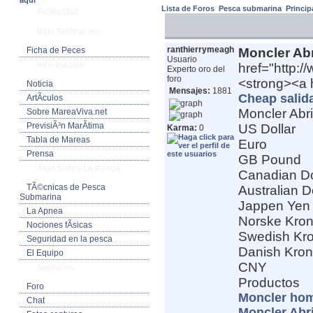
aquí
Lista de Foros
Pesca submarina
Princip
Publicidad
Vida Submarina
ranthierrymeagh
Ficha de Peces
Moncler Ab
Usuario
Informacion
href="http:/
Experto oro del
foro
<strong><a h
Noticia
Mensajes:
1881
Cheap salid
ArtÃ­culos
Moncler Abr
Sobre MareaViva.net
PrevisiÃ³n MarÃ­tima
US Dollar
Karma:
0
Tabla de Mareas
Euro
Prensa
GB Pound
Algo Sobre La Pesca
Canadian Do
TÃ©cnicas de Pesca
Australian D
Submarina
Jappen Yen
La Apnea
Norske Kro
Nociones fÃ­sicas
Swedish Kr
Seguridad en la pesca
Danish Kro
El Equipo
CNY
Servicios
Productos
Foro
Moncler hom
Chat
Moncler Abr