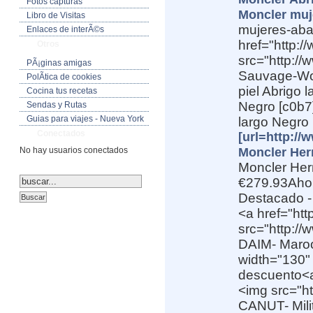
Fotos capturas
Moncler muje
Libro de Visitas
mujeres-abaj
Enlaces de interÃ©s
href="http:/
Otros
src="http:/
PÃ¡ginas amigas
Sauvage-Wom
PolÃ­tica de cookies
piel Abrigo 
Cocina tus recetas
Negro [c0b7]
Sendas y Rutas
Guias para viajes - Nueva York
largo Negro
Conectados
[url=http://
No hay usuarios conectados
Moncler Her
Moncler Herm
€279.93Aho
Destacado 
<a href="ht
src="http:/
DAIM- Maroo
width="130"
descuento<a 
<img src="h
CANUT- Mili