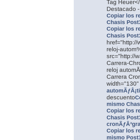
Tag Heuer<
Destacado 
Copiar los r
Chasis Post
Copiar los r
Chasis Post
href="http:/
reloj-autom
src="http:/
Carrera-Chr
reloj automÃ
Carrera Cro
width="130" 
automÃƒÂ¡ti
descuento
C
mismo Chasi
Copiar los r
Chasis Post3
cronÃƒÂ³gra
Copiar los r
mismo Post3