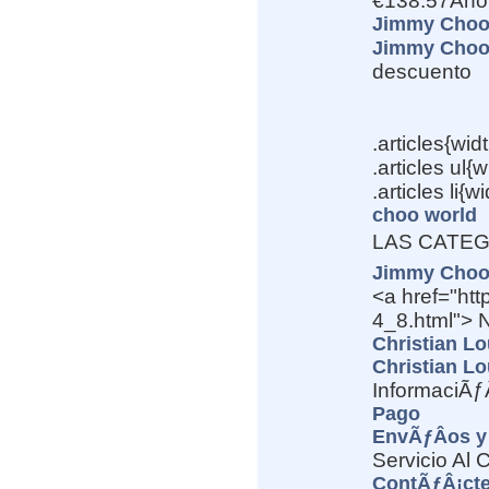
€138.57Aho
Jimmy Choo 
Jimmy Choo 
descuento
.articles{wi
.articles ul{
.articles li{w
choo world
LAS CATEG
Jimmy Choo
<a href="ht
4_8.html">
Christian L
Christian L
InformaciÃƒ
Pago
EnvÃƒÂ­os y
Servicio Al C
ContÃƒÂ¡ct