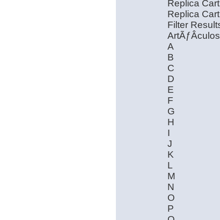
Replica Cart
Replica Cart
Filter Result
ArtÃƒÂ­culos
A
B
C
D
E
F
G
H
I
J
K
L
M
N
O
P
Q