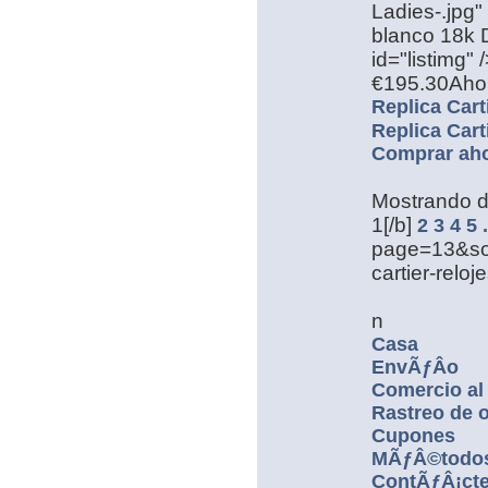
Ladies-.jpg" 
blanco 18k D
id="listimg" 
€195.30Aho
Replica Cart
Replica Cart
Comprar ah
Mostrando 
1[/b]
2
3
4
5
.
page=13&sort
cartier-relo
n
Casa
EnvÃƒÂ­o
Comercio al
Rastreo de 
Cupones
MÃƒÂ©todos
ContÃƒÂ¡ct