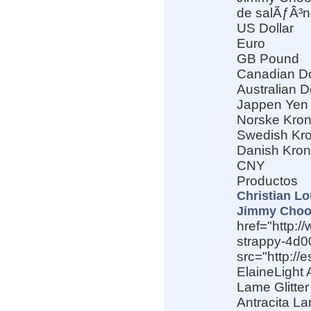
de salÃƒÂ³n
US Dollar
Euro
GB Pound
Canadian Do
Australian D
Jappen Yen
Norske Kro
Swedish Kr
Danish Kro
CNY
Productos
Christian L
Jimmy Choo
href="http:/
strappy-4d0
src="http:/
ElaineLight 
Lame Glitte
Antracita La