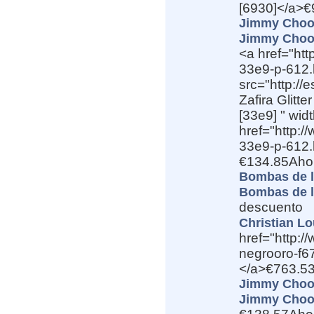
[6930]</a>€
Jimmy Choo 
Jimmy Choo 
<a href="htt
33e9-p-612.h
src="http:/
Zafira Glitte
[33e9] " wid
href="http:/
33e9-p-612.h
€134.85Aho
Bombas de l
Bombas de l
descuento
Christian L
href="http:
negrooro-f6
</a>€763.53
Jimmy Choo 
Jimmy Choo 