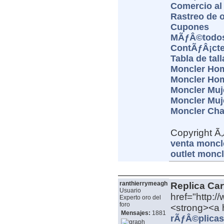
Comercio al
Rastreo de 
Cupones
MÃƒÂ©todos
ContÃƒÂ¡ct
Tabla de tall
Moncler Ho
Moncler Ho
Moncler Muj
Moncler Muj
Moncler Cha
Copyright Ã
venta moncl
outlet moncl
ranthierrymeagh
Replica Cart
Usuario
href="http:/
Experto oro del
foro
<strong><a h
Mensajes:
1881
rÃƒÂ©plicas 