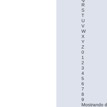
R
S
T
U
V
W
X
Y
Z
0
1
2
3
4
5
6
7
8
9
Mostrando 