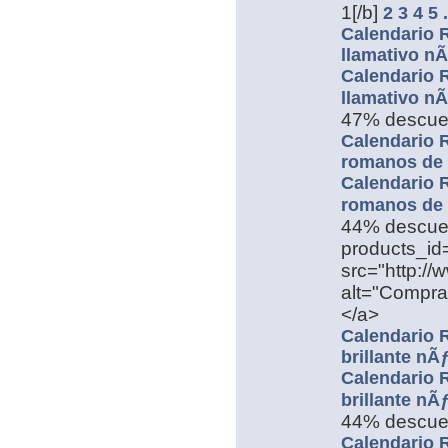
1[/b]
2
3
4
5
.
Calendario R
llamativo n
Calendario R
llamativo n
47% descue
Calendario 
romanos de p
Calendario 
romanos de p
44% descuent
products_i
src="http://
alt="Comprar
</a>
Calendario R
brillante nÃ
Calendario R
brillante nÃ
44% descue
Calendario R