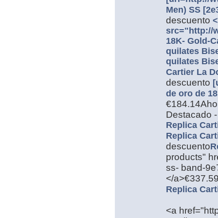
Men) SS [2e
descuento
<
src="http://
18K- Gold-Ca
quilates Bis
quilates Bis
Cartier La D
descuento
[
de oro de 18
€184.14Aho
Destacado - 
Replica Cart
Replica Cart
descuento
R
products" hr
ss- band-9e7
</a>€337.59
Replica Cart
<a href="htt