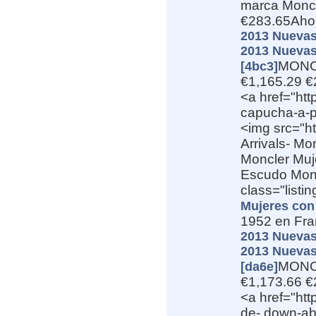
marca Moncl
€283.65Aho
2013 Nuevas
2013 Nuevas
MONCL
[4bc3]
€1,165.29 €
<a href="ht
capucha-a-pr
<img src="h
Arrivals- M
Moncler Muje
Escudo Monc
class="listi
Mujeres con 
1952 en Fra
2013 Nuevas
2013 Nuevas
MONCL
[da6e]
€1,173.66 €
<a href="htt
de- down-abr