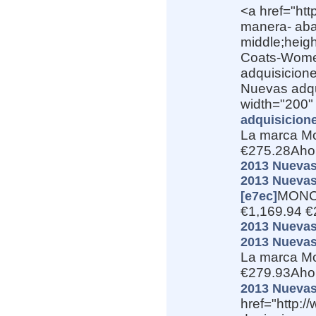
<a href="ht
manera- abaj
middle;heig
Coats-Women
adquisicione
Nuevas adqu
width="200" 
adquisicione
La marca Mo
€275.28Aho
2013 Nuevas 
2013 Nuevas
MONCL
[e7ec]
€1,169.94 €
2013 Nuevas
2013 Nuevas
La marca Mo
€279.93Aho
2013 Nuevas
href="http: