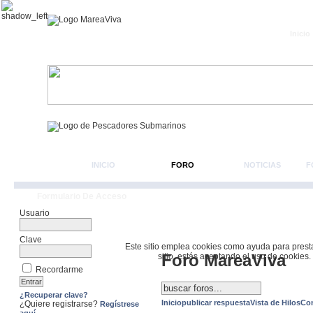
Inicio
INICIO
FORO
NOTICIAS
F
Formulario De Acceso
Usuario
Clave
Este sitio emplea cookies como ayuda para prestar 
Foro MareaViva
sitio, estás aceptando el uso de cookies.
Recordarme
¿Recuperar clave?
Inicio
publicar respuesta
Vista de Hilos
Co
¿Quiere registrarse?
Regístrese