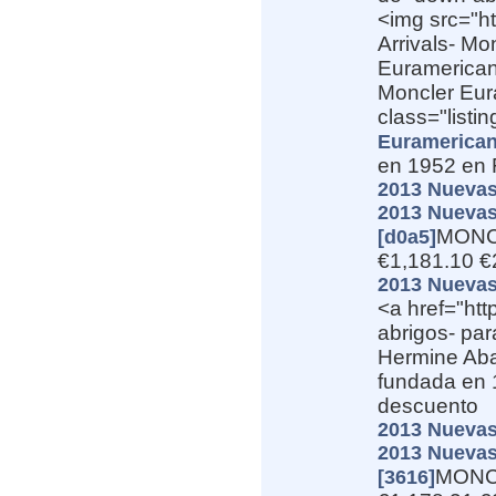
<img src="h
Arrivals- M
Euramerican 
Moncler Eur
class="listi
Euramerican
en 1952 en 
2013 Nuevas
2013 Nuevas
MONCL
[d0a5]
€1,181.10 €
2013 Nuevas
<a href="ht
abrigos- pa
Hermine Aba
fundada en 
descuento
2013 Nuevas
2013 Nuevas
MONCL
[3616]