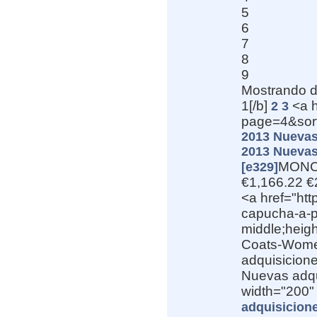
5
6
7
8
9
Mostrando 
1[/b]
<a h
2
3
page=4&sort
2013 Nuevas
2013 Nuevas
MONCL
[e329]
€1,166.22 €
<a href="ht
capucha-a-pr
middle;heig
Coats-Wome
adquisicione
Nuevas adqu
width="200" 
adquisicion