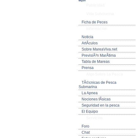
aquí
Publicidad
Vida Submarina
Ficha de Peces
Informacion
Noticia
ArtÃ­culos
Sobre MareaViva.net
PrevisiÃ³n MarÃ­tima
Tabla de Mareas
Prensa
Algo Sobre La Pesca
TÃ©cnicas de Pesca
Submarina
La Apnea
Nociones fÃ­sicas
Seguridad en la pesca
El Equipo
Servicios
Foro
Chat