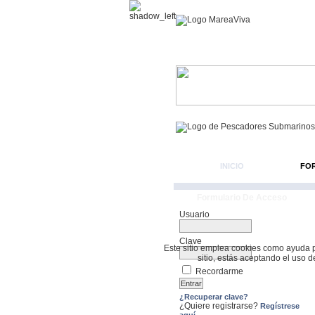
INICIO
FO
Formulario De Acceso
Usuario
Clave
Este sitio emplea cookies como ayuda par
sitio, estás aceptando el uso 
Recordarme
¿Recuperar clave?
¿Quiere registrarse?
Regístrese