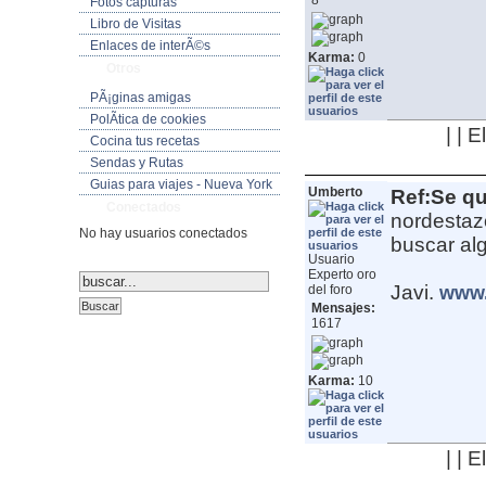
8
Fotos capturas
Libro de Visitas
Enlaces de interÃ©s
Karma:
0
Otros
PÃ¡ginas amigas
PolÃ­tica de cookies
| | 
Cocina tus recetas
Sendas y Rutas
Guias para viajes - Nueva York
Umberto
Ref:Se qu
Conectados
nordestaz
No hay usuarios conectados
buscar al
Usuario
Experto oro
Javi.
del foro
www.
Mensajes:
1617
Karma:
10
| | 