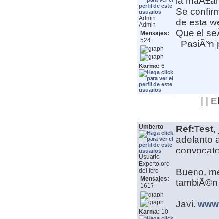
la maÃ±an
Se confirm
Admin
de esta w
Admin
Que el seÃ
Mensajes:
524
PasiÃ³n p
Karma:
6
| | 
Umberto
Ref:Test, 
adelanto a
convocator
Usuario
Experto oro
Bueno, m
del foro
Mensajes:
tambiÃ©
1617
Javi.
www.
Karma:
10