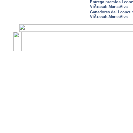
Entrega premios I conc
ViÃ±asub-MareaViva
Ganadores del I concu
ViÃ±asub-MareaViva
©