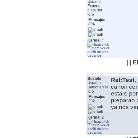
Usuario
Experto
plata del
foro
Mensajes:
804
Karma:
4
| | 
Bustelo
Ref:Test, 
Usuario
canon como
Senior en el
foro
estare po
Mensajes:
preparao p
232
ya nos ve
Karma:
2