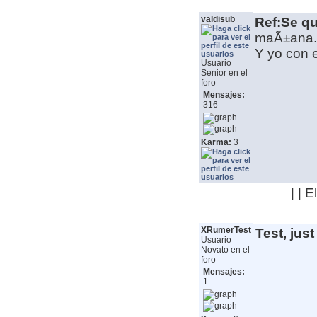
valdisub
Ref:Se qu
maÃ±ana.
Y yo con e
Usuario
Senior en el
foro
Mensajes:
316
Karma:
3
| | 
XRumerTest
Test, just
Usuario
Novato en el
foro
Mensajes:
1