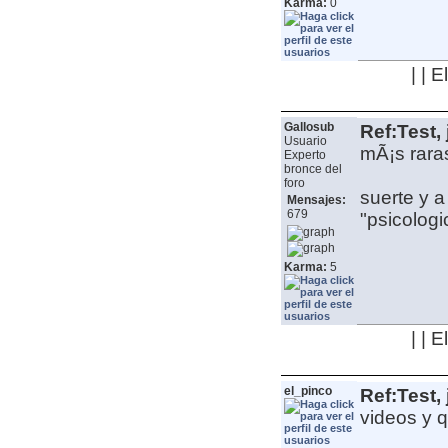
Karma:
0
| | 
Gallosub
Ref:Test, 
Usuario
mÃ¡s rara
Experto
bronce del
foro
suerte y a 
Mensajes:
679
"psicologi
Karma:
5
| | 
el_pinco
Ref:Test, 
videos y 