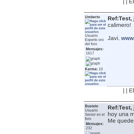
| | 
Umberto
Ref:Test, 
calimero!
Usuario
Javi.
www.
Experto oro
del foro
Mensajes:
1617
Karma:
10
| | 
Bustelo
Ref:Test, 
Usuario
hoy una m
Senior en el
foro
Me qued
Mensajes:
232