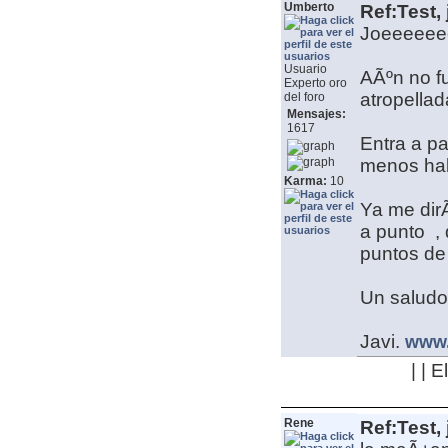
Umberto
Ref:Test, 
Joeeeeeee
Usuario
AÃºn no fu
Experto oro
atropellad
del foro
Mensajes:
1617
Entra a pa
menos hab
Karma:
10
Ya me dir
a punto
, 
puntos de
Un saludo
Javi.
www.
| | 
Rene
Ref:Test, 