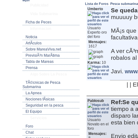
aquí
Lista de Foros
Pesca submarin
Publicidad
Umberto
Se queda.
Vida Submarina
muuuuy bu
Ficha de Peces
Usuario
Informacion
MÃ¡s que p
Experto oro
facultativ
del foro
Noticia
Mensajes:
ArtÃ­culos
1617
Sobre MareaViva.net
A ver cÃ³
PrevisiÃ³n MarÃ­tima
robalos al
Tabla de Mareas
Karma:
10
Prensa
Javi.
www.
Algo Sobre La Pesca
TÃ©cnicas de Pesca
| | 
Submarina
La Apnea
Nociones fÃ­sicas
Pablosub
Ref:Se qu
Seguridad en la pesca
tiempo a a
El Equipo
disparo l
Servicios
Usuario
esta bien
Novato en el
Foro
foro
Chat
Mensajes:
Envio edit