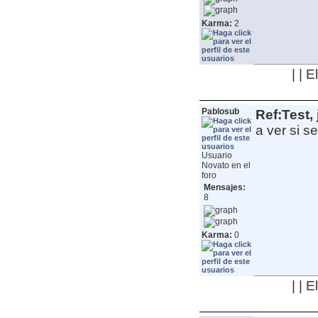
Karma:
2
| | 
Pablosub
Ref:Test, 
a ver si s
Usuario
Novato en el
foro
Mensajes:
8
Karma:
0
| | 