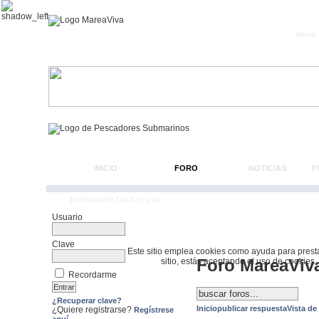
Inicio
INICIO
FORO
NOTICIAS
F
Formulario De Acceso
Usuario
Clave
Este sitio emplea cookies como ayuda para prestar 
Foro MareaViv
sitio, estás aceptando el uso de cookies.
Recordarme
¿Recuperar clave?
Inicio
publicar respuesta
Vista de
¿Quiere registrarse?
Regístrese