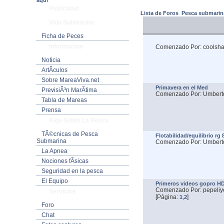
aquí
Publicidad
Lista de Foros
Pesca submarin
Vida Submarina
Ficha de Peces
Informacion
Comenzado Por: coolsha
Noticia
ArtÃ­culos
Sobre MareaViva.net
Primavera en el Med
PrevisiÃ³n MarÃ­tima
Comenzado Por: Umbert
Tabla de Mareas
Prensa
Algo Sobre La Pesca
TÃ©cnicas de Pesca
Flotabilidad/equilibrio rg 
Submarina
Comenzado Por: Umbert
La Apnea
Nociones fÃ­sicas
Seguridad en la pesca
El Equipo
Primeros videos gopro H
Comenzado Por: pepeliy
Servicios
[Página:
,
]
1
2
Foro
Chat