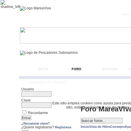
Inicio
INICIO
FORO
NOTICIAS
F
Formulario De Acceso
Usuario
Clave
Este sitio emplea cookies como ayuda para prestar 
Foro MareaViv
sitio, estás aceptando el uso de cookies.
Recordarme
¿Recuperar clave?
Inicio
Vista de Hilos
Consejos
Ayu
¿Quiere registrarse?
Regístrese