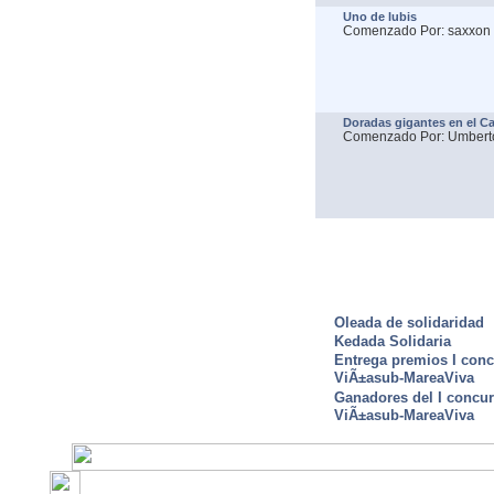
Uno de lubis
Comenzado Por: saxxon
Doradas gigantes en el C
Comenzado Por: Umbert
ULTIMAS NOTICIAS
Oleada de solidaridad
Kedada Solidaria
Entrega premios I conc
ViÃ±asub-MareaViva
Ganadores del I concu
ViÃ±asub-MareaViva