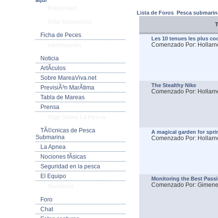
aquí
Publicidad
Lista de Foros
Pesca submarin
Vida Submarina
Ficha de Peces
Les 10 tenues les plus coo
Comenzado Por: Hollarn
Informacion
Noticia
ArtÃ­culos
Sobre MareaViva.net
The Stealthy Nike
PrevisiÃ³n MarÃ­tima
Comenzado Por: Hollarn
Tabla de Mareas
Prensa
Algo Sobre La Pesca
TÃ©cnicas de Pesca
A magical garden for spri
Submarina
Comenzado Por: Hollarn
La Apnea
Nociones fÃ­sicas
Seguridad en la pesca
El Equipo
Monitoring the Best Passi
Comenzado Por: Gimen
Servicios
Foro
Chat