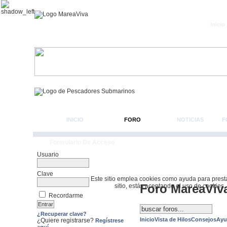
Inicio
INICIO
FORO
NOTICIAS
F
Formulario De Acceso
Usuario
Clave
Este sitio emplea cookies como ayuda para prestar 
Foro MareaViv
sitio, estás aceptando el uso de cookies.
Recordarme
¿Recuperar clave?
Inicio
Vista de Hilos
Consejos
Ayu
¿Quiere registrarse?
Regístrese