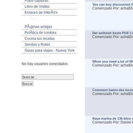
Fotos capturas
You can buy discounted
Libro de Visitas
Comenzado Por: achatD
Enlaces de interÃ©s
Otros
PÃ¡ginas amigas
PolÃ­tica de cookies
Der weltweit beste POE Cu
Comenzado Por: achatD
Cocina tus recetas
Sendas y Rutas
Guias para viajes - Nueva York
Conectados
When you need a lot of 
No hay usuarios conectados
Comenzado Por: achatD
Comment battre des boss 
Comenzado Por: achatD
Raya marina de 136 kilos s
Comenzado Por: Daniel P