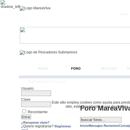
Inicio
INICIO
FORO
NOTICIAS
F
Formulario De Acceso
Usuario
Clave
Este sitio emplea cookies como ayuda para prestar 
Foro MareaViv
sitio, estás aceptando el uso de cookies.
Recordarme
¿Recuperar clave?
Inicio
Mensajes Recientes
Consej
¿Quiere registrarse?
Regístrese