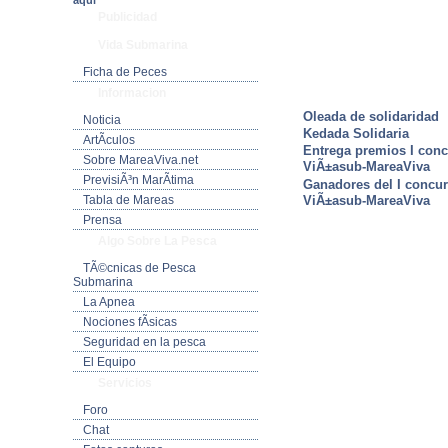
aquí
Publicidad
Vida Submarina
Ficha de Peces
Informacion
ULTIMAS NOTICIAS
Oleada de solidaridad
Noticia
Kedada Solidaria
ArtÃ­culos
Entrega premios I conc
Sobre MareaViva.net
ViÃ±asub-MareaViva
PrevisiÃ³n MarÃ­tima
Ganadores del I concu
Tabla de Mareas
ViÃ±asub-MareaViva
Prensa
Algo Sobre La Pesca
TÃ©cnicas de Pesca
Submarina
La Apnea
Nociones fÃ­sicas
Seguridad en la pesca
El Equipo
Servicios
Foro
Chat