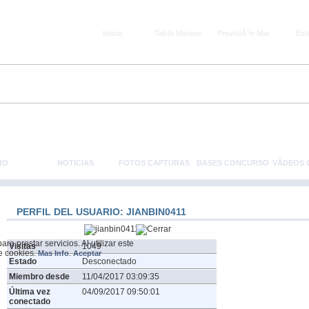
Inicio
Tabla Mareas
PrevisiÃ³n Mar
Enl
RO
NOTICIAS
FOTOS CAPTURAS
BASES CONCURSO
VÃ­DEOS
PERFIL DEL USUARIO: JIANBIN0411
a prestar servicios. Al utilizar este
Visitas
1049
de cookies.
.
Mas Info
Aceptar
Estado
Desconectado
Miembro desde
11/04/2017 03:09:35
Última vez
04/09/2017 09:50:01
conectado