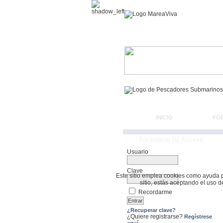
INICIO
FO
Formulario De Acceso
Usuario
Clave
Este sitio emplea cookies como ayuda par
sitio, estás aceptando el uso 
Recordarme
¿Recuperar clave?
¿Quiere registrarse?
Regístrese