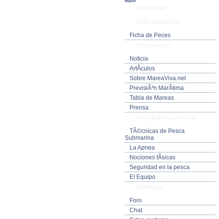
aquí
Publicidad
Vida Submarina
Ficha de Peces
Informacion
Noticia
ArtÃ­culos
Sobre MareaViva.net
PrevisiÃ³n MarÃ­tima
Tabla de Mareas
Prensa
Algo Sobre La Pesca
TÃ©cnicas de Pesca
Submarina
La Apnea
Nociones fÃ­sicas
Seguridad en la pesca
El Equipo
Servicios
Foro
Chat