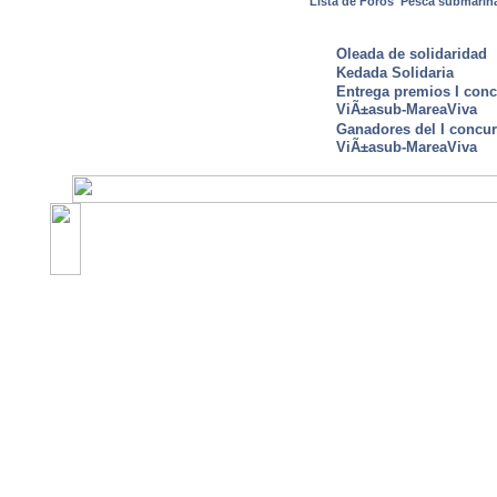
Lista de Foros
Pesca submarin
ULTIMAS NOTICIAS
Oleada de solidaridad
Kedada Solidaria
Entrega premios I conc
ViÃ±asub-MareaViva
Ganadores del I concu
ViÃ±asub-MareaViva
©