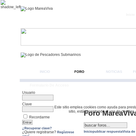
Inicio
INICIO
FORO
NOTICIAS
F
Formulario De Acceso
Usuario
Clave
Este sitio emplea cookies como ayuda para prestar 
Foro MareaViv
sitio, estás aceptando el uso de cookies.
Recordarme
¿Recuperar clave?
Inicio
publicar respuesta
Vista de
¿Quiere registrarse?
Regístrese