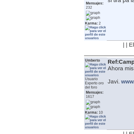
si tira pa 
Mensajes:
232
Karma:
2
| | 
Umberto
Ref:Camp
Ahora mism
Usuario
Javi.
www.
Experto oro
del foro
Mensajes:
1617
Karma:
10
| | 