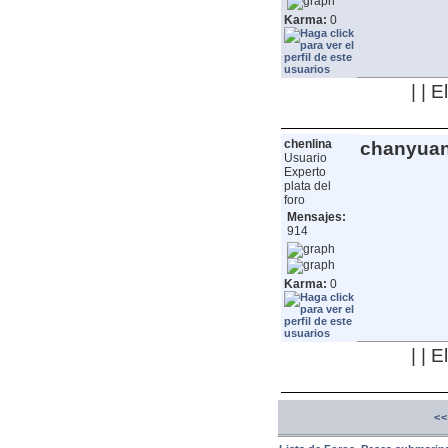
Karma:
0
| | 
chenlina
chanyua
Usuario
Experto
plata del
foro
Mensajes:
914
Karma:
0
| | 
<<