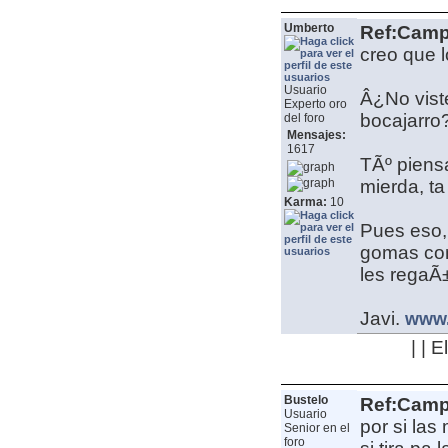
Umberto
Ref:Camp
creo que l
Usuario
Â¿No vist
Experto oro
bocajarro
del foro
Mensajes:
1617
TÃº piensa
mierda, ta
Karma:
10
Pues eso, 
gomas con 
les regaÃ
Javi.
www.
| | 
Bustelo
Ref:Camp
Usuario
por si las
Senior en el
foro