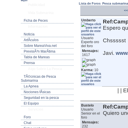
aquí
Lista de Foros
Pesca submarin
Publicidad
<<
Vida Submarina
Umberto
Ficha de Peces
Ref:Camp
Informacion
Espero que
Noticia
Usuario
Chssssst
ArtÃ­culos
Experto oro
Sobre MareaViva.net
del foro
Mensajes:
PrevisiÃ³n MarÃ­tima
Javi.
www.
1617
Tabla de Mareas
Prensa
Algo Sobre La Pesca
Karma:
10
TÃ©cnicas de Pesca
Submarina
La Apnea
| | 
Nociones fÃ­sicas
Seguridad en la pesca
El Equipo
Bustelo
Ref:Camp
Servicios
Usuario
Quiero un
Senior en el
Foro
foro
Mensajes:
Chat
232