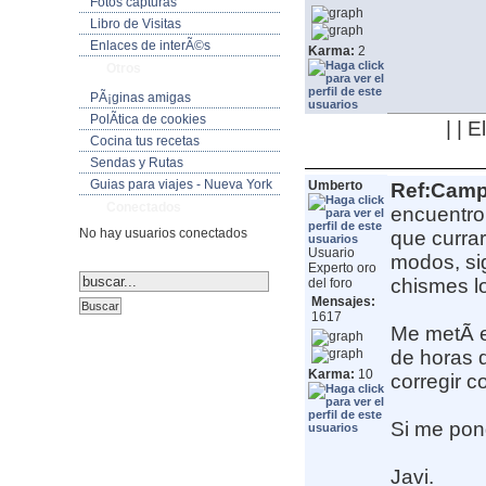
Fotos capturas
Libro de Visitas
Enlaces de interÃ©s
Karma:
2
Otros
PÃ¡ginas amigas
PolÃ­tica de cookies
| | 
Cocina tus recetas
Sendas y Rutas
Guias para viajes - Nueva York
Umberto
Ref:Camp
Conectados
encuentro 
No hay usuarios conectados
que curra
Usuario
modos, si
Experto oro
chismes l
del foro
Mensajes:
1617
Me metÃ­ 
de horas q
Karma:
10
corregir c
Si me pon
Javi.