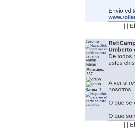
Envio edit
www.rolle
| | 
Jeromo
Ref:Camp
Umberto e
De todos 
Admin
estos chi
Admin
Mensajes:
687
A ver si r
nosotros..
Karma:
7
O que se 
O que son 
| | 