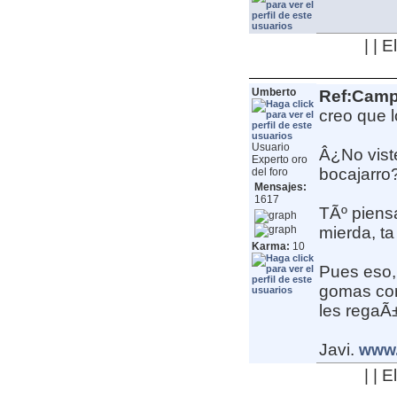
| | 
Umberto
Ref:Camp
creo que l
Usuario
Â¿No vist
Experto oro
bocajarro
del foro
Mensajes:
1617
TÃº piensa
mierda, ta
Karma:
10
Pues eso, 
gomas con 
les regaÃ
Javi.
www.
| | 