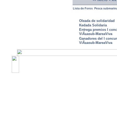
<< INICIO
< AN
Lista de Foros
Pesca submarin
ULTIMAS NOTICIAS
Oleada de solidaridad
Kedada Solidaria
Entrega premios I conc
ViÃ±asub-MareaViva
Ganadores del I concu
ViÃ±asub-MareaViva
©