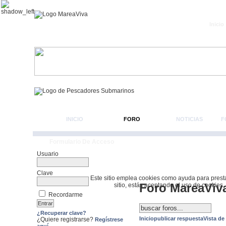
Inicio
INICIO
FORO
NOTICIAS
F
Formulario De Acceso
Usuario
Clave
Este sitio emplea cookies como ayuda para prestar 
Foro MareaViv
sitio, estás aceptando el uso de cookies.
Recordarme
¿Recuperar clave?
Inicio
publicar respuesta
Vista de
¿Quiere registrarse?
Regístrese