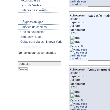
Fotos capturas
Libro de Visitas
Enlaces de interÃ©s
Otros
kpinkprom
sacs ÃƒÂ main
Usuario
PÃ¡ginas amigas
Experto oro
del foro
PolÃ­tica de cookies
Mensajes:
Cocina tus recetas
1708
Sendas y Rutas
Guias para viajes - Nueva York
Karma:
0
Conectados
No hay usuarios conectados
kpinkprom
Vente en gros d
Usuario
Experto oro
del foro
Mensajes:
1708
Karma:
0