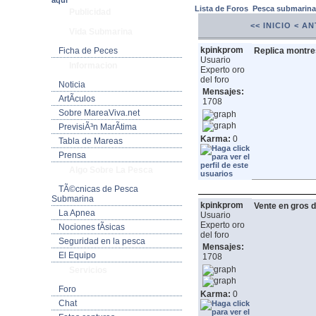
aquí
Lista de Foros
Pesca submarin
Publicidad
<< INICIO
< AN
Vida Submarina
kpinkprom
Ficha de Peces
Replica montre
Usuario
Informacion
Experto oro
del foro
Noticia
Mensajes:
ArtÃ­culos
1708
Sobre MareaViva.net
PrevisiÃ³n MarÃ­tima
Karma:
0
Tabla de Mareas
Prensa
Algo Sobre La Pesca
TÃ©cnicas de Pesca
Submarina
kpinkprom
Vente en gros d
La Apnea
Usuario
Experto oro
Nociones fÃ­sicas
del foro
Seguridad en la pesca
Mensajes:
El Equipo
1708
Servicios
Foro
Karma:
0
Chat