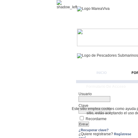
INICIO
FO
Formulario De Acceso
Usuario
Clave
Este sitio emplea cookies como ayuda par
sitio, estás aceptando el uso 
Recordarme
¿Recuperar clave?
¿Quiere registrarse?
Regístrese