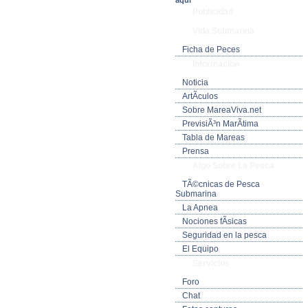
aquí
Publicidad
Vida Submarina
Ficha de Peces
Informacion
Noticia
ArtÃ­culos
Sobre MareaViva.net
PrevisiÃ³n MarÃ­tima
Tabla de Mareas
Prensa
Algo Sobre La Pesca
TÃ©cnicas de Pesca
Submarina
La Apnea
Nociones fÃ­sicas
Seguridad en la pesca
El Equipo
Servicios
Foro
Chat