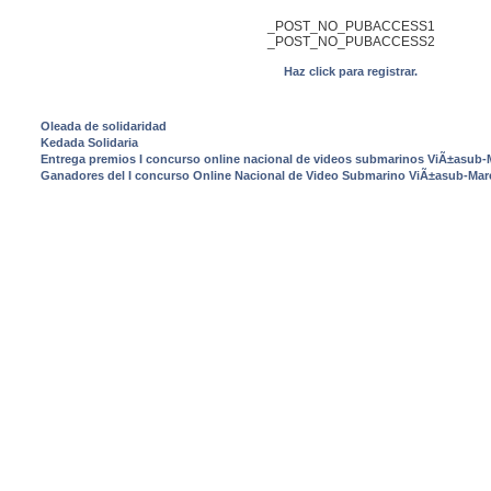
_POST_NO_PUBACCESS1
_POST_NO_PUBACCESS2
Haz click para registrar.
ULTIMAS NOTICIAS
Oleada de solidaridad
Kedada Solidaria
Entrega premios I concurso online nacional de videos submarinos ViÃ±asub-
Ganadores del I concurso Online Nacional de Video Submarino ViÃ±asub-Mar