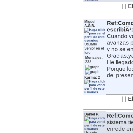
| | 
Miguel
Ref:Como 
A.G.B.
escribiÃ³:
Cuando va
avanzas p
Usuario
y no se e
Senior en el
foro
Gracias,y
Mensajes:
He llegado
238
Porque lo
del presen
Karma:
2
| | 
Daniel P.
Ref:Como 
sistema ti
enrede en 
Usuario