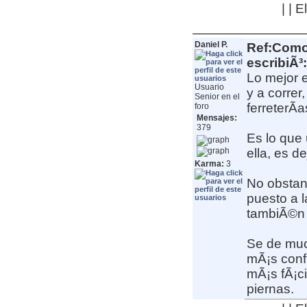
| | 
Daniel P.
Ref:Como 
escribiÃ³:
Lo mejor e
Usuario
y a correr
Senior en el
ferreterÃ­
foro
Mensajes:
379
Es lo que
ella, es d
Karma:
3
No obstant
puesto a 
tambiÃ©n 
Se de much
mÃ¡s confi
mÃ¡s fÃ¡c
piernas.