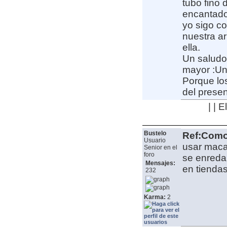
tubo fino 
encantado
yo sigo co
nuestra a
ella.
Un saludo
mayor :Un
Porque lo
del presen
| | 
Bustelo
Ref:Como 
Usuario
usar macar
Senior en el
foro
se enreda 
Mensajes:
en tiendas
232
Karma:
2