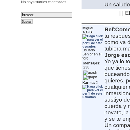
No hay usuarios conectados
Un saludo
| | 
Miguel
Ref:Como 
A.G.B.
tu respue
como ya d
tubiera m
Usuario
Jorge esc
Senior en el
foro
Yo ya lo 
Mensajes:
que tienes
238
buceando 
quieres, 
Karma:
2
cualquier 
inmersione
sustiyo d
cuerda y 
novato, la
y se te en
Un compaÃ