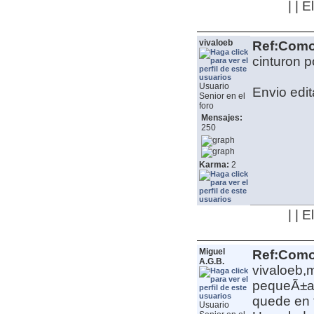
| | 
vivaloeb
Ref:Como 
cinturon p
Usuario
Envio edit
Senior en el
foro
Mensajes:
250
Karma:
2
| | 
Miguel
Ref:Como 
A.G.B.
vivaloeb,
pequeÃ±a 
quede en t
Usuario