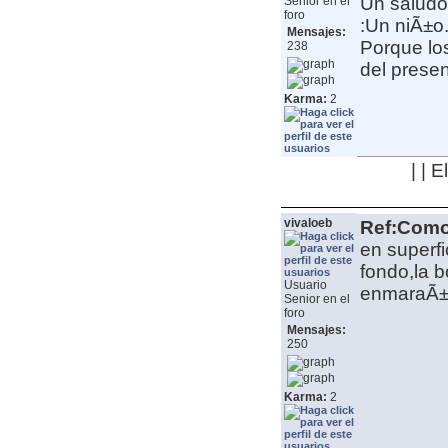
Un saludo
Senior en el
foro
:Un niÃ±o
Mensajes:
Porque lo
238
del presen
Karma:
2
| | 
vivaloeb
Ref:Como 
en superfi
fondo,la b
Usuario
enmaraÃ±e
Senior en el
foro
Mensajes:
250
Karma:
2