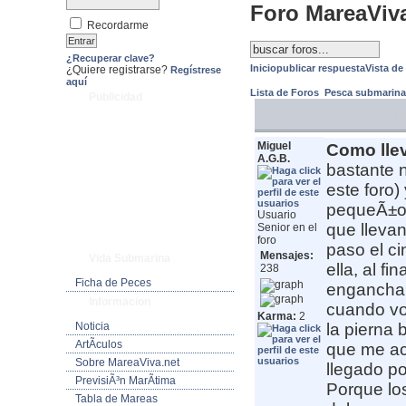
Foro MareaViv
Recordarme
¿Recuperar clave?
Inicio
publicar respuesta
Vista de
¿Quiere registrarse?
Regístrese
aquí
Lista de Foros
Pesca submarin
Publicidad
<<
Miguel
Como llev
A.G.B.
bastante 
este foro)
pequeÃ±o b
Usuario
que lleva
Senior en el
foro
paso el ci
Mensajes:
Vida Submarina
ella, al f
238
Ficha de Peces
engancharl
Informacion
cuando vo
Karma:
2
Noticia
la pierna 
ArtÃ­culos
que me ac
Sobre MareaViva.net
llegado po
PrevisiÃ³n MarÃ­tima
Porque lo
Tabla de Mareas