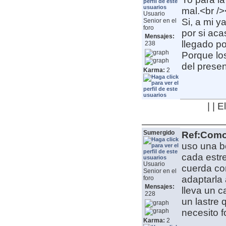
mal.<br />
Usuario
Si, a mi y
Senior en el
foro
por si aca
Mensajes:
llegado po
238
Porque lo
del presen
Karma:
2
| | 
Sumergido
Ref:Como 
uso una b
cada estre
Usuario
cuerda con
Senior en el
adaptarla
foro
Mensajes:
lleva un c
228
un lastre q
necesito 
Karma:
2