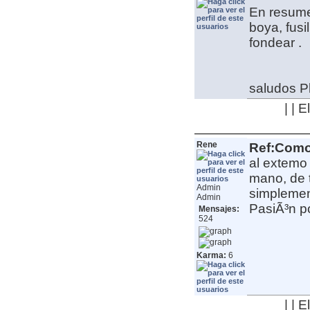
En resume
boya, fusi
fondear .
saludos
P
| | 
Rene
Ref:Como 
al extemo 
mano, de t
Admin
simplemen
Admin
PasiÃ³n por
Mensajes:
524
Karma:
6
| | 