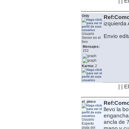
| | 
Only
Ref:Como 
izquierda
A
Usuario
Envio edit
Senior en el
foro
Mensajes:
252
Karma:
2
| | 
el_pinco
Ref:Como 
llevo la b
enganchada
Usuario
ancla de 7
Experto
mano y cu
plata del