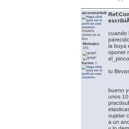
necoramarbelli
Ref:Com
escribiÃ
Usuario
cuando l
Junior en el
parecido
foro
Mensajes:
la boya 
191
oponer m
el_pinco
Karma:
1
tu llleva
bueno yo
unos 10 
practisu
elastica
sujetar 
a un anc
y lo dem