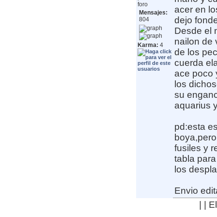
foro
acer en lo
Mensajes:
dejo fond
804
Desde el 
nailon de 
Karma:
4
de los pe
cuerda ela
ace poco 
los dichos
su enganch
aquarius y
pd:esta es
boya,pero 
fusiles y 
tabla par
los despl
Envio edit
| | 