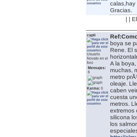
calas,hay 
Gracias.
| | 
capti
Ref:Como 
boya se p
Rene. El s
Usuario
horizontal
Novato en el
A la boya,
foro
Mensajes:
muchas, m
6
metro prÃ³
oleaje. Ll
Karma:
0
caben vein
cuesta uno
metros. Ll
extremos 
silicona l
los salmon
especiale