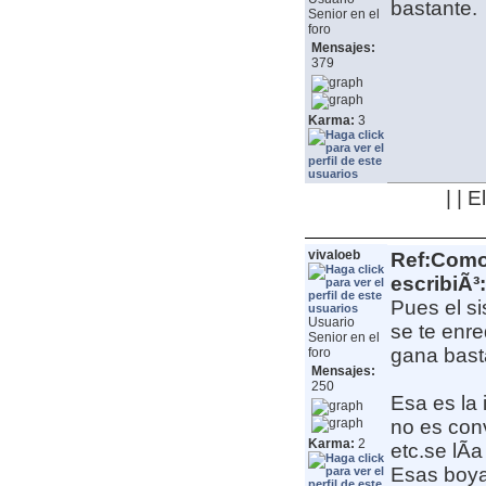
bastante.
Senior en el
foro
Mensajes:
379
Karma:
3
| | 
vivaloeb
Ref:Como 
escribiÃ³:
Pues el si
Usuario
se te enre
Senior en el
gana bast
foro
Mensajes:
250
Esa es la 
no es conv
Karma:
2
etc.se lÃ­
Esas boyas