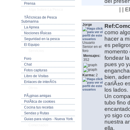
del presen
Prensa
| | 
Algo Sobre La Pesca
TÃ©cnicas de Pesca
Submarina
Jorge
Ref:Como 
La Apnea
como algo
Nociones fÃ­sicas
hacer a mi
Seguridad en la pesca
Usuario
es peligro
El Equipo
Senior en el
momento qu
Servicios
foro
Mensajes:
fondear la
Foro
352
pues yo y
Chat
enganchad
Fotos capturas
Karma:
2
Libro de Visitas
bien, ade
Enlaces de interÃ©s
cariÃ±o es
Otros
los lados.
Un compaÃ
PÃ¡ginas amigas
PolÃ­tica de cookies
tubo fino 
Cocina tus recetas
encantado
Sendas y Rutas
yo sigo co
Guias para viajes - Nueva York
nuestra a
Conectados
ella.