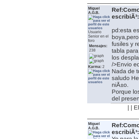
Miguel
Ref:Como 
A.G.B.
escribiÃ³:
pd:esta es
Usuario
boya,pero 
Senior en el
foro
fusiles y 
Mensajes:
tabla par
238
los despl
/>Envio ed
Karma:
2
Nada de to
saludo
He
niÃ±o.
Porque lo
del presen
| | 
Miguel
Ref:Como 
A.G.B.
escribiÃ³:
Yo para la