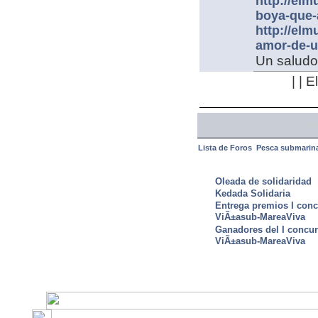
http://el
boya-que-
http://el
amor-de-u
Un saludo
| | 
<<
Lista de Foros
Pesca submarin
ULTIMAS NOTICIAS
Oleada de solidaridad
Kedada Solidaria
Entrega premios I conc
ViÃ±asub-MareaViva
Ganadores del I concu
ViÃ±asub-MareaViva