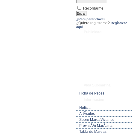
Recordarme
¿Recuperar clave?
¿Quiere registrarse?
Regístrese
aquí
Publicidad
Vida Submarina
Ficha de Peces
Informacion
Noticia
ArtÃ­culos
Sobre MareaViva.net
PrevisiÃ³n MarÃ­tima
Tabla de Mareas