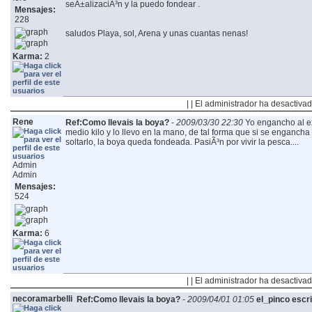
seÃ±alizaciÃ³n y la puedo fondear .
Mensajes:
228
saludos
Playa, sol, Arena y unas cuantas nenas!
Karma:
2
| | El administrador ha desactivad
Rene
Ref:Como llevais la boya?
-
2009/03/30 22:30
Yo engancho al e
medio kilo y lo llevo en la mano, de tal forma que si se engancha
soltarlo, la boya queda fondeada.
PasiÃ³n por vivir la pesca....
Admin
Admin
Mensajes:
524
Karma:
6
| | El administrador ha desactivad
necoramarbelli
Ref:Como llevais la boya?
-
2009/04/01 01:05
el_pinco escri