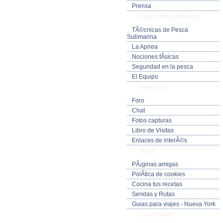
Prensa
Algo Sobre La Pesca
TÃ©cnicas de Pesca
Submarina
La Apnea
Nociones fÃ­sicas
Seguridad en la pesca
El Equipo
Servicios
Foro
Chat
Fotos capturas
Libro de Visitas
Enlaces de interÃ©s
Otros
PÃ¡ginas amigas
PolÃ­tica de cookies
Cocina tus recetas
Sendas y Rutas
Guias para viajes - Nueva York
Conectados