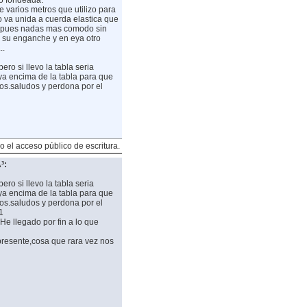
jo fondeada.
 varios metros que utilizo para
o va unida a cuerda elastica que
do pues nadas mas comodo sin
on su enganche y en eya otro
..
ero si llevo la tabla seria
oya encima de la tabla para que
os.saludos y perdona por el
o el acceso público de escritura.
³:
ero si llevo la tabla seria
oya encima de la tabla para que
os.saludos y perdona por el
1
He llegado por fin a lo que
presente,cosa que rara vez nos