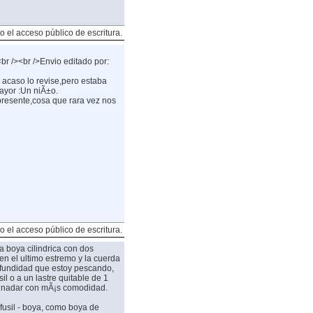
o el acceso público de escritura.
br /><br />Envio editado por:
i acaso lo revise,pero estaba
mayor :Un niÃ±o.
presente,cosa que rara vez nos
o el acceso público de escritura.
 boya cilindrica con dos
n el ultimo estremo y la cuerda
rofundidad que estoy pescando,
il o a un lastre quitable de 1
ara nadar con mÃ¡s comodidad.
fusil - boya, como boya de