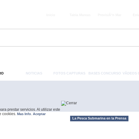
Inicio
Tabla Mareas
PrevisiÃ³n Mar
Enl
RO
NOTICIAS
FOTOS CAPTURAS
BASES CONCURSO
VÃ­DEOS
a prestar servicios. Al utilizar este
de cookies.
.
Mas Info
Aceptar
La Pesca Submarina en la Prensa