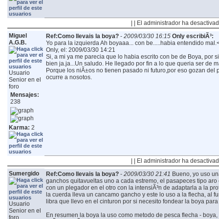
| | El administrador ha desactivad
Miguel
Ref:Como llevais la boya?
-
2009/03/30 16:15
Only escribiÃ³:
A.G.B.
Yo para la izquierda
Ah boyaaa... con be.....habia entendido mal.<
Only, el: 2009/03/30 14:21
Si, a mi ya me parecia que lo habia escrito con be de Boya, por s
bien ja.ja...Un saludo.
He llegado por fin a lo que queria ser de 
Porque los niÃ±os no tienen pasado ni futuro,por eso gozan del 
Usuario
ocurre a nosotos.
Senior en el
foro
Mensajes:
238
Karma:
2
| | El administrador ha desactivad
Sumergido
Ref:Como llevais la boya?
-
2009/03/30 21:41
Bueno, yo uso una
ganchos quitavueltas uno a cada estremo, el pasapeces tipo aro e
con un plegador en el otro con la intensiÃ³n de adaptarla a la p
la cuerda lleva un cancamo gancho y este lo uso a la flecha, al fus
libra que llevo en el cinturon por si necesito fondear la boya p
Usuario
Senior en el
En resumen la boya la uso como metodo de pesca flecha - boya, 
foro