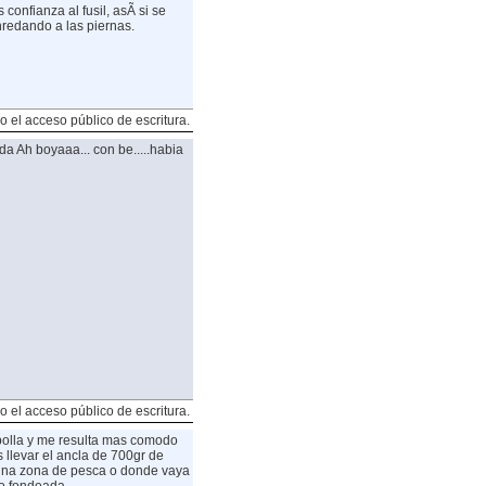
onfianza al fusil, asÃ­ si se
redando a las piernas.
o el acceso público de escritura.
rda
Ah boyaaa... con be.....habia
o el acceso público de escritura.
bolla y me resulta mas comodo
s llevar el ancla de 700gr de
 una zona de pesca o donde vaya