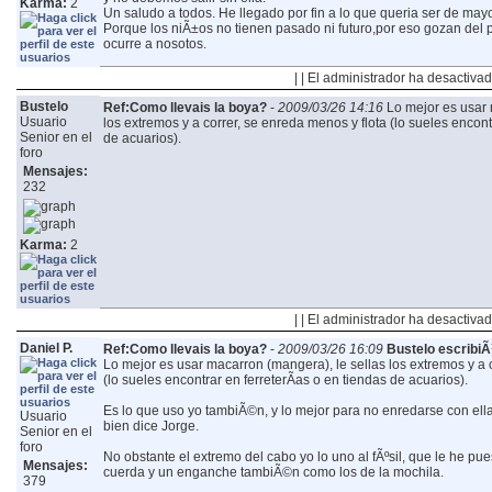
Karma:
2
Un saludo a todos.
He llegado por fin a lo que queria ser de may
Porque los niÃ±os no tienen pasado ni futuro,por eso gozan del 
ocurre a nosotos.
| | El administrador ha desactivad
Bustelo
Ref:Como llevais la boya?
-
2009/03/26 14:16
Lo mejor es usar 
Usuario
los extremos y a correr, se enreda menos y flota (lo sueles encont
Senior en el
de acuarios).
foro
Mensajes:
232
Karma:
2
| | El administrador ha desactivad
Daniel P.
Ref:Como llevais la boya?
-
2009/03/26 16:09
Bustelo escribiÃ
Lo mejor es usar macarron (mangera), le sellas los extremos y a c
(lo sueles encontrar en ferreterÃ­as o en tiendas de acuarios).
Es lo que uso yo tambiÃ©n, y lo mejor para no enredarse con ell
Usuario
bien dice Jorge.
Senior en el
foro
No obstante el extremo del cabo yo lo uno al fÃºsil, que le he pu
Mensajes:
cuerda y un enganche tambiÃ©n como los de la mochila.
379