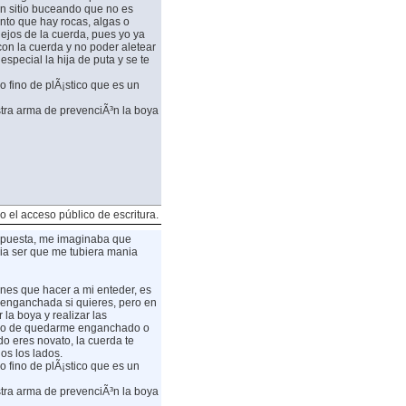
un sitio buceando que no es
nto que hay rocas, algas o
 lejos de la cuerda, pues yo ya
n la cuerda y no poder aletear
special la hija de puta y se te
fino de plÃ¡stico que es un
stra arma de prevenciÃ³n la boya
o el acceso público de escritura.
espuesta, me imaginaba que
ia ser que me tubiera mania
enes que hacer a mi enteder, es
a enganchada si quieres, pero en
la boya y realizar las
tiyo de quedarme enganchado o
o eres novato, la cuerda te
os los lados.
fino de plÃ¡stico que es un
stra arma de prevenciÃ³n la boya