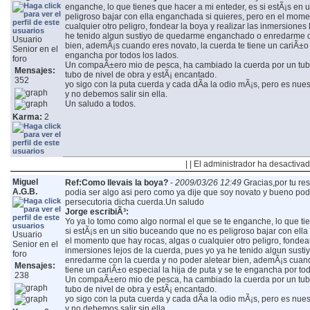
enganche, lo que tienes que hacer a mi enteder, es si estÃ¡s en 
peligroso bajar con ella enganchada si quieres, pero en el mome
cualquier otro peligro, fondear la boya y realizar las inmersiones
he tenido algun sustiyo de quedarme enganchado o enredarme co
Usuario
bien, ademÃ¡s cuando eres novato, la cuerda te tiene un cariÃ±o e
Senior en el
engancha por todos los lados.
foro
Un compaÃ±ero mio de pesca, ha cambiado la cuerda por un tubo 
Mensajes:
tubo de nivel de obra y estÃ¡ encantado.
352
yo sigo con la puta cuerda y cada dÃ­a la odio mÃ¡s, pero es nue
y no debemos salir sin ella.
Un saludo a todos.
Karma:
2
| | El administrador ha desactivad
Miguel
Ref:Como llevais la boya?
-
2009/03/26 12:49
Gracias,por tu r
A.G.B.
podia ser algo asi pero como ya dije que soy novato y bueno pod
persecutoria dicha cuerda.Un saludo
Jorge escribiÃ³:
Yo ya lo tomo como algo normal el que se te enganche, lo que ti
si estÃ¡s en un sitio buceando que no es peligroso bajar con ell
Usuario
el momento que hay rocas, algas o cualquier otro peligro, fondear 
Senior en el
inmersiones lejos de la cuerda, pues yo ya he tenido algun sus
foro
enredarme con la cuerda y no poder aletear bien, ademÃ¡s cuand
Mensajes:
tiene un cariÃ±o especial la hija de puta y se te engancha por tod
238
Un compaÃ±ero mio de pesca, ha cambiado la cuerda por un tubo 
tubo de nivel de obra y estÃ¡ encantado.
yo sigo con la puta cuerda y cada dÃ­a la odio mÃ¡s, pero es nue
y no debemos salir sin ella.