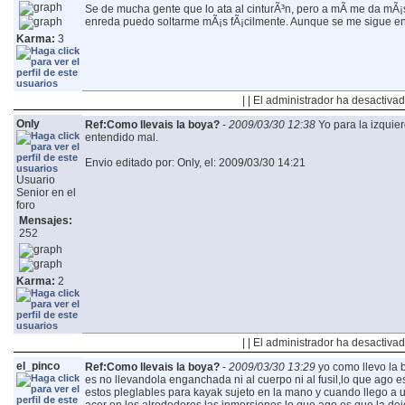
Se de mucha gente que lo ata al cinturÃ³n, pero a mÃ­ me da mÃ¡s c
enreda puedo soltarme mÃ¡s fÃ¡cilmente. Aunque se me sigue en
Karma:
3
| | El administrador ha desactivad
Only
Ref:Como llevais la boya?
-
2009/03/30 12:38
Yo para la izquie
entendido mal.
Envio editado por: Only, el: 2009/03/30 14:21
Usuario
Senior en el
foro
Mensajes:
252
Karma:
2
| | El administrador ha desactivad
el_pinco
Ref:Como llevais la boya?
-
2009/03/30 13:29
yo como llevo la 
es no llevandola enganchada ni al cuerpo ni al fusil,lo que ago e
estos pleglables para kayak sujeto en la mano y cuando llego a