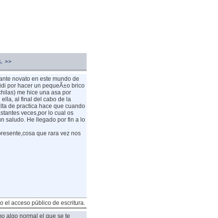
L >>
ante novato en este mundo de
idi por hacer un pequeÃ±o brico
chilas) me hice una asa por
ella, al final del cabo de la
alta de practica hace que cuando
stantes veces,por lo cual os
n saludo.
He llegado por fin a lo
presente,cosa que rara vez nos
o el acceso público de escritura.
o algo normal el que se te