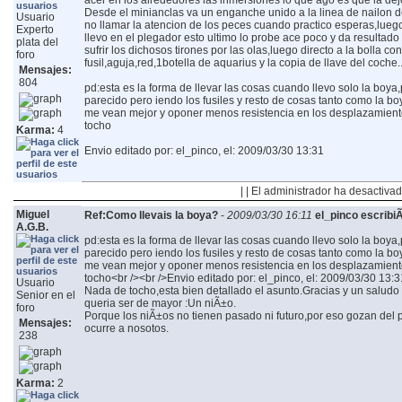
acer en los alrededores las inmersiones lo que ago es que la de
Desde el minianclas va un enganche unido a la linea de nailon de
Usuario
no llamar la atencion de los peces cuando practico esperas,lueg
Experto
llevo en el plegador esto ultimo lo probe ace poco y da resulta
plata del
sufrir los dichosos tirones por las olas,luego directo a la bolla c
foro
fusil,aguja,red,1botella de aquarius y la copia de llave del coche..
Mensajes:
804
pd:esta es la forma de llevar las cosas cuando llevo solo la boya,p
parecido pero iendo los fusiles y resto de cosas tanto como la b
me vean mejor y oponer menos resistencia en los desplazamient
tocho
Karma:
4
Envio editado por: el_pinco, el: 2009/03/30 13:31
| | El administrador ha desactivad
Miguel
Ref:Como llevais la boya?
-
2009/03/30 16:11
el_pinco escribiÃ
A.G.B.
pd:esta es la forma de llevar las cosas cuando llevo solo la boya,p
parecido pero iendo los fusiles y resto de cosas tanto como la b
me vean mejor y oponer menos resistencia en los desplazamient
tocho
<br /><br />Envio editado por: el_pinco, el: 2009/03/30 13:3
Usuario
Nada de tocho,esta bien detallado el asunto.Gracias y un saludo
Senior en el
queria ser de mayor :Un niÃ±o.
foro
Porque los niÃ±os no tienen pasado ni futuro,por eso gozan del 
Mensajes:
ocurre a nosotos.
238
Karma:
2