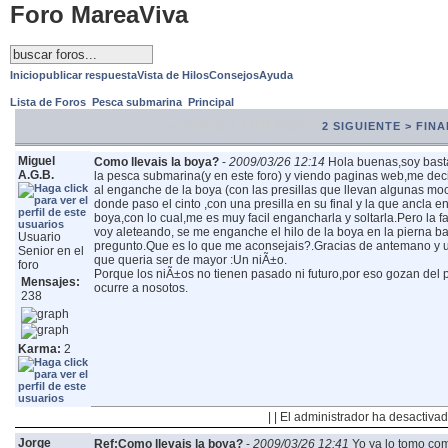
Foro MareaViva
Inicio
publicar respuesta
Vista de Hilos
Consejos
Ayuda
Lista de Foros
Pesca submarina
Principal
<< INICIO
< ANTERIOR
1
2
SIGUIENTE >
FINA
Miguel
Como llevais la boya?
-
2009/03/26 12:14
Hola buenas,soy bast
A.G.B.
la pesca submarina(y en este foro) y viendo paginas web,me dec
al enganche de la boya (con las presillas que llevan algunas mo
donde paso el cinto ,con una presilla en su final y la que ancla en 
boya,con lo cual,me es muy facil engancharla y soltarla.Pero la f
voy aleteando, se me enganche el hilo de la boya en la pierna ba
Usuario
pregunto.Que es lo que me aconsejais?.Gracias de antemano y u
Senior en el
que queria ser de mayor :Un niÃ±o.
foro
Porque los niÃ±os no tienen pasado ni futuro,por eso gozan del 
Mensajes:
ocurre a nosotos.
238
Karma:
2
| | El administrador ha desactivad
Jorge
Ref:Como llevais la boya?
-
2009/03/26 12:41
Yo ya lo tomo com