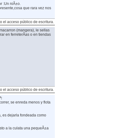
or :Un niÃ±o.
presente,cosa que rara vez nos
o el acceso público de escritura.
macarron (mangera), le sellas
rar en ferreterÃ­as o en tiendas
o el acceso público de escritura.
³:
orrer, se enreda menos y flota
a, es dejarla fondeada como
esto a la culata una pequeÃ±a