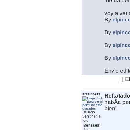
me da pe
voy a ver a
By
elpinc
By
elpinc
By
elpinc
By
elpinc
Envio edit
| | 
arrainbeltz
Ref:atado
habÃ­a pe
bien!
Usuario
Senior en el
foro
Mensajes:
216