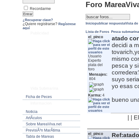
Foro MareaViv
Recordarme
¿Recuperar clave?
Inicio
publicar respuesta
Vista de
¿Quiere registrarse?
Regístrese
aquí
Lista de Foros
Pesca submarin
Publicidad
el_pinco
atado cor
decidi a m
tovarich,y
Usuario
mismo con
Experto
pesca y si
plata del
foro
corredera
Mensajes:
suyo seria
804
yo esas c
Vida Submarina
Karma:
4
Ficha de Peces
bueno una
Informacion
Noticia
| | 
ArtÃ­culos
Sobre MareaViva.net
PrevisiÃ³n MarÃ­tima
el_pinco
Ref:atado
Tabla de Mareas