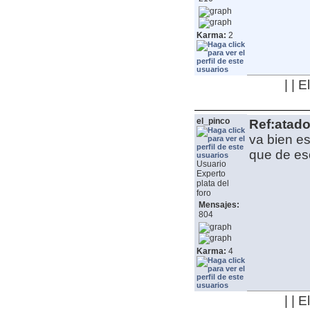
Karma:
2
| | 
el_pinco
Ref:atado
va bien es
que de es
Usuario
Experto
plata del
foro
Mensajes:
804
Karma:
4
| | 