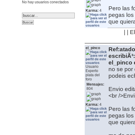
No hay usuarios conectados
Pero las 
Karma:
4
pegas los 
que quier
| | 
el_pinco
Ref:atado
escribiÃ³:
el_pinco 
Usuario
no se por q
Experto
podeis ec
plata del
foro
Mensajes:
Envio edit
804
<br />Envi
Karma:
4
Pero las 
pegas los 
que quier