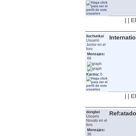
| | 
liuchunkai
Internati
Usuario
Junior en el
foro
Mensajes:
66
Karma:
0
| | 
dongbei
Ref:atado
Usuario
Novato en el
foro
Mensajes:
36