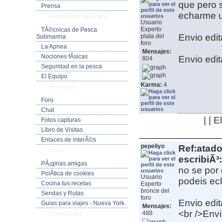
que pero s
Prensa
echarme u
Algo Sobre La Pesca
Usuario
Experto
TÃ©cnicas de Pesca
Envio edit
plata del
Submarina
foro
La Apnea
Mensajes:
Nociones fÃ­sicas
Envio edit
804
Seguridad en la pesca
El Equipo
Karma:
4
Servicios
Foro
Chat
| | 
Fotos capturas
Libro de Visitas
Enlaces de interÃ©s
pepeliyo
Ref:atado
Otros
escribiÃ³:
PÃ¡ginas amigas
no se por q
PolÃ­tica de cookies
Usuario
podeis ec
Cocina tus recetas
Experto
bronce del
Sendas y Rutas
foro
Envio edit
Guias para viajes - Nueva York
Mensajes:
<br />Envi
488
Conectados