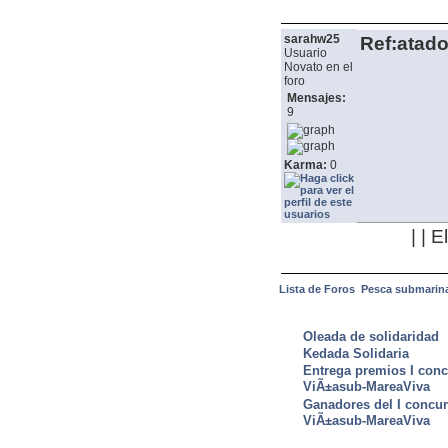
sarahw25
Ref:atado
Usuario
Novato en el
foro
Mensajes:
9
Karma:
0
| | 
Lista de Foros
Pesca submarin
ULTIMAS NOTICIAS
Oleada de solidaridad
Kedada Solidaria
Entrega premios I conc
ViÃ±asub-MareaViva
Ganadores del I concu
ViÃ±asub-MareaViva