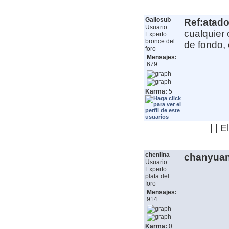
Gallosub
Ref:atado
Usuario
cualquier 
Experto
bronce del
de fondo, 
foro
Mensajes:
679
Karma:
5
| | 
chenlina
chanyua
Usuario
Experto
plata del
foro
Mensajes:
914
Karma:
0