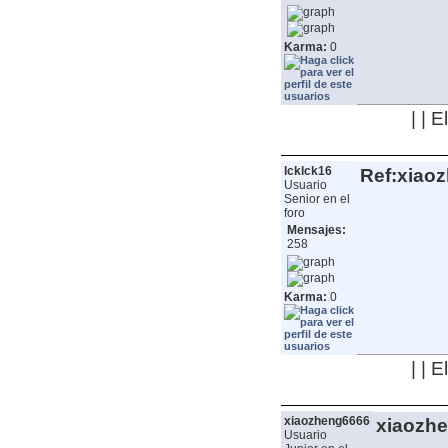
Karma:
0
| | 
lcklck16
Ref:xiao
Usuario
Senior en el
foro
Mensajes:
258
Karma:
0
| | 
xiaozheng6666
xiaozh
Usuario