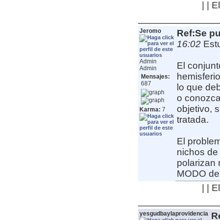
| | 
Jeromo
Ref:Se pu
16:02
Est
Admin
El conjunt
Admin
hemisferio
Mensajes:
687
lo que deb
o conozca 
objetivo, 
Karma:
7
tratada.
El problem
nichos de
polarizan 
MODO de e
| | 
yesgudbaylaprovidencia
R