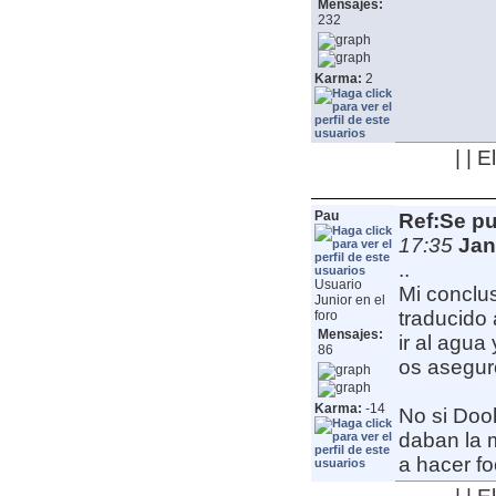
Mensajes:
232
Karma:
2
| | 
Pau
Ref:Se pu
17:35
Jan
..
Usuario
Mi conclu
Junior en el
traducido
foro
Mensajes:
ir al agua
86
os asegur
Karma:
-14
No si Dooh
daban la 
a hacer f