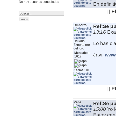
No hay usuarios conectados
En definiti
| | 
Umberto
Ref:Se pu
13:16
Exa
Usuario
Lo has cl
Experto oro
del foro
Mensajes:
Javi.
www.
1617
Karma:
10
| | 
Rene
Ref:Se pu
15:00
Yo 
Estoy cans