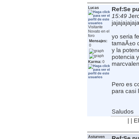
Lucas
Ref:Se pu
15:49
Jer
jajajajajaj
Visitante
Novato en el
yo seria f
foro
Mensajes:
tamaÃ±o d
0
y la pote
potencia y
Karma:
0
marcvalenti
Pero es 
para casi 
Saludos
| | 
Asturven
Ref:Se pu