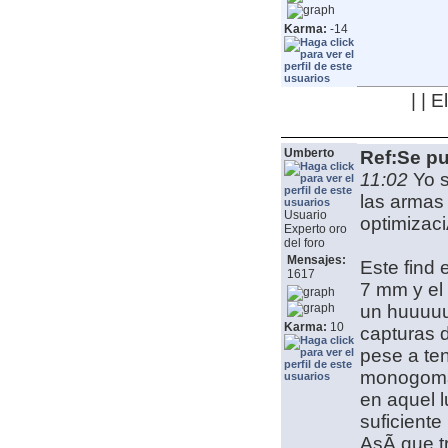
Karma:
-14
| | 
Umberto
Ref:Se pu
11:02
Yo s
las arma
Usuario
optimizaci
Experto oro
del foro
Mensajes:
Este find 
1617
7 mm y el
un huuuuu
Karma:
10
capturas d
pese a te
monogoma 
en aquel 
suficiente
AsÃ­ que t