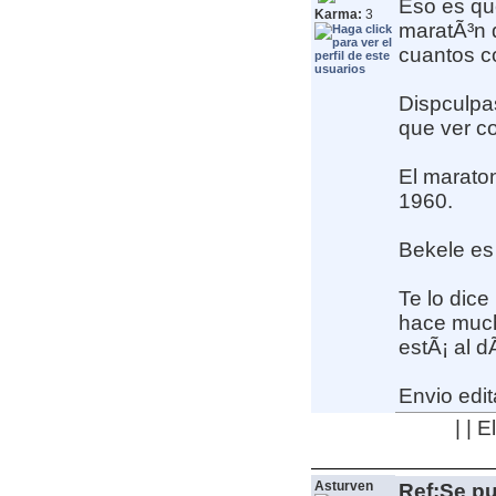
Eso es qu
Karma:
3
maratÃ³n 
cuantos c
Dispculpas
que ver c
El marato
1960.
Bekele es 
Te lo dice
hace much
estÃ¡ al dÃ
Envio edit
| | 
Asturven
Ref:Se pu