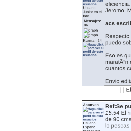
eficiencia
Usuario
Jeromo. Ma
Junior en el
foro
Mensajes:
acs escri
86
Respecto a
Karma:
-14
puedo sob
Eso es qu
maratÃ³n 
cuantos c
Envio edit
| | 
Asturven
Ref:Se pu
15:54
El 
de 90 cms
Usuario
lo pescas 
Experto