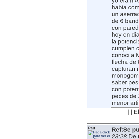
yo era niÃ
habia com
un aserrad
de 6 band
con pare
hoy en di
la potenci
cumplen c
conoci a M
flecha de
capturan m
monogomas
saber pes
con potent
peces de 
menor artil
| | 
Pau
Ref:Se pu
23:28
De 