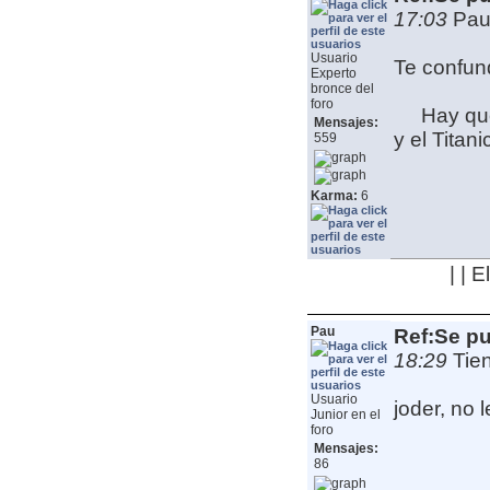
17:03
Pau
Usuario
Te confund
Experto
bronce del
foro
Hay que
Mensajes:
y el Titan
559
Karma:
6
| | 
Pau
Ref:Se pu
18:29
Tie
Usuario
joder, no 
Junior en el
foro
Mensajes:
86