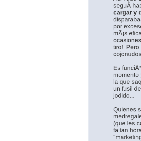
seguÃ­ ha
cargar y 
disparabas
por exceso
mÃ¡s efic
ocasiones
tiro!
Pero 
cojonudos
Es funciÃ³
momento y
la que sa
un fusil d
jodido...
Quienes s
medregale
(que les c
faltan hor
"marketin