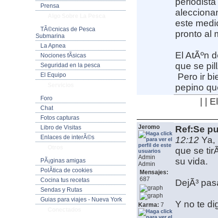
periodista
Prensa
alecciona
Algo Sobre La Pesca
este medi
TÃ©cnicas de Pesca
pronto al 
Submarina
La Apnea
El AtÃºn d
Nociones fÃ­sicas
que se pil
Seguridad en la pesca
El Equipo
Pero ir b
Servicios
pepino que
Foro
| | 
Chat
Fotos capturas
Jeromo
Libro de Visitas
Ref:Se pu
Enlaces de interÃ©s
12:12
Ya,
Otros
que se tir
Admin
su vida.
PÃ¡ginas amigas
Admin
PolÃ­tica de cookies
Mensajes:
687
Cocina tus recetas
DejÃ³ pasa
Sendas y Rutas
Guias para viajes - Nueva York
Y no te di
Karma:
7
Conectados