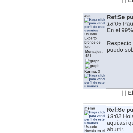
| | 
acs
Ref:Se pu
18:05
Pau
En el 99% 
Usuario
Experto
Respecto a
bronce del
foro
puedo sob
Mensajes:
481
Karma:
3
| | 
memo
Ref:Se pu
19:02
Hol
aqui,asi q
Usuario
aburrir.
Novato en el