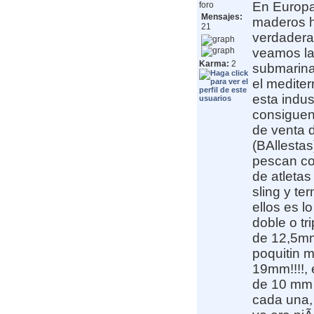
En Europa
foro
Mensajes:
maderos h
21
verdaderam
veamos las
Karma:
2
submarina
el mediter
esta indus
consiguen
de venta d
(BAllestas
pescan con
de atleta
sling y te
ellos es l
doble o t
de 12,5mm
poquitin 
19mm!!!!, 
de 10 mm 
cada una,