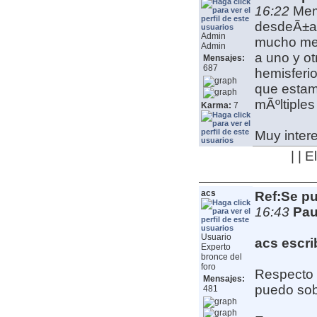
16:22
Mem
desdeÃ±ab
Admin
mucho mej
Admin
a uno y ot
Mensajes:
687
hemisferio
que estam
mÃºltiple
Karma:
7
Muy intere
| | 
acs
Ref:Se pu
16:43
Pau
Usuario
acs escri
Experto
bronce del
foro
Respecto a
Mensajes:
puedo sob
481