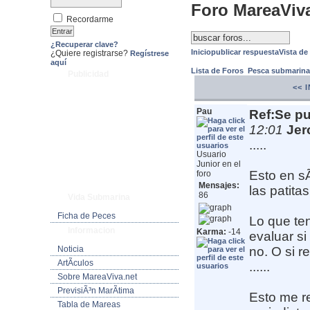
Foro MareaViv
Recordarme
¿Recuperar clave?
Inicio
publicar respuesta
Vista de
¿Quiere registrarse?
Regístrese
aquí
Lista de Foros
Pesca submarin
Publicidad
<< 
Pau
Ref:Se pu
12:01
Jer
.....
Usuario
Junior en el
Esto en sÃ
foro
Mensajes:
las patita
86
Vida Submarina
Ficha de Peces
Lo que te
Informacion
Karma:
-14
evaluar s
Noticia
no. O si r
ArtÃ­culos
......
Sobre MareaViva.net
PrevisiÃ³n MarÃ­tima
Esto me re
Tabla de Mareas