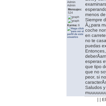
Admin
examinars
Admin
esperando 
Mensajes:
524
menos de 
Siempre d
Â¿para mat
Karma:
6
coche nor
en carrete
no te cas
puedas ex
Entonces,
deberÃ­am
esperas e
que tipo d
que no soy
peor, si n
caracterÃ
Saludos y
muuuuuu
| | 