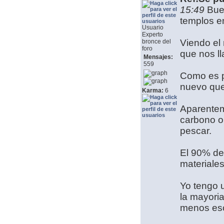
15:49
Bue
templos e
Usuario
Experto
Viendo el
bronce del
foro
que nos ll
Mensajes:
559
Como es p
nuevo que
Karma:
6
Aparenteme
carbono o 
pescar.
El 90% de
materiale
Yo tengo u
la mayori
menos esc