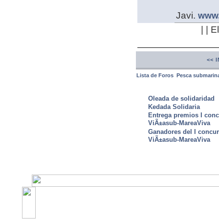
Javi.
www.
| | 
<< 
Lista de Foros
Pesca submarin
ULTIMAS NOTICIAS
Oleada de solidaridad
Kedada Solidaria
Entrega premios I conc
ViÃ±asub-MareaViva
Ganadores del I concu
ViÃ±asub-MareaViva
©