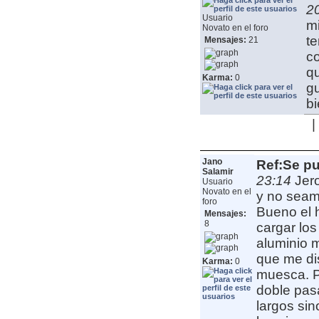
2
Usuario
mi
Novato en el foro
t
Mensajes:
21
co
qu
Karma:
0
gu
bi
|
Jano
Ref:Se pu
Salamir
23:14
Jer
Usuario
Novato en el
y no seamo
foro
Bueno el 
Mensajes:
8
cargar lo
aluminio 
que me dis
Karma:
0
muesca. P
doble pas
largos sin