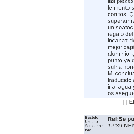
las pieza
le monto s
cortitos. 
superarma
un seatec
regalo del
incapaz de
mejor capt
aluminio,
punto ya 
sufria hor
Mi conclu
traducido
ir al agua
os asegur
| | 
Bustelo
Ref:Se pu
Usuario
12:39
NE
Senior en el
foro