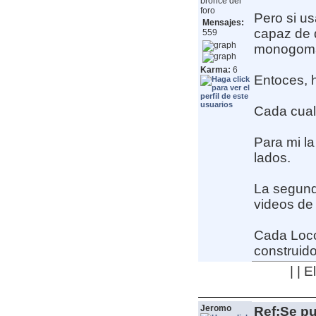
bronce del
foro
Pero si us
Mensajes:
capaz de d
559
monogoma 
Karma:
6
Entoces, 
Cada cual 
Para mi la
lados.
La segund
videos de
Cada Loco
construido
| | 
Jeromo
Ref:Se pu