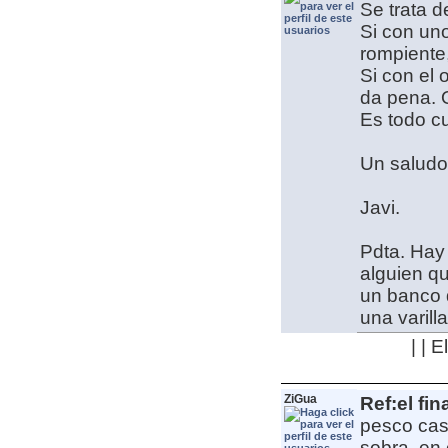
Se trata d
Si con un
rompiente
Si con el 
da pena. O
Es todo cu
Un saludo
Javi.
Pdta. Hay
alguien qu
un banco 
una varill
| | 
ZiGua
Ref:el fin
pesco cas
sobra, en 