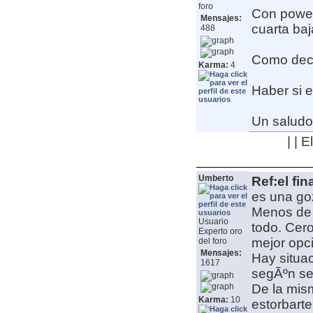
foro
Con power
Mensajes:
cuarta ba
488
Como deci
Karma:
4
Haber si e
Un saludo
| | 
Umberto
Ref:el fin
es una go
Menos de c
Usuario
todo. Cero
Experto oro
mejor opc
del foro
Mensajes:
Hay situa
1617
segÃºn sea
De la mis
Karma:
10
estorbart