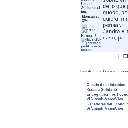
Usuario
de lo que 
Senior en el
quede, asi
foro
Mensajes:
quiera, ma
204
pensar.
Jandro el 
Karma:
2
caso, pa c
| | 
Lista de Foros
Pesca submarin
ULTIMAS NOTICIAS
Oleada de solidaridad
Kedada Solidaria
Entrega premios I conc
ViÃ±asub-MareaViva
Ganadores del I concu
ViÃ±asub-MareaViva