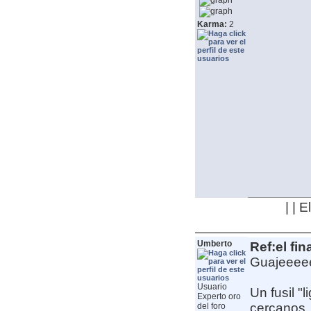
Karma:
2
| | 
Umberto
Ref:el fin
Guajeeee
Usuario
Un fusil "l
Experto oro
cercanos, 
del foro