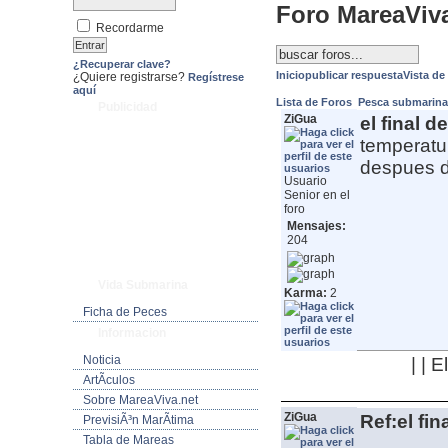
Foro MareaViv
Recordarme
¿Recuperar clave?
Inicio
publicar respuesta
Vista de
¿Quiere registrarse?
Regístrese
aquí
Lista de Foros
Pesca submarin
Publicidad
ZiGua
el final d
temperatu
despues 
Usuario
Senior en el
foro
Mensajes:
204
Vida Submarina
Karma:
2
Ficha de Peces
Informacion
Noticia
| | 
ArtÃ­culos
Sobre MareaViva.net
ZiGua
Ref:el fin
PrevisiÃ³n MarÃ­tima
Tabla de Mareas