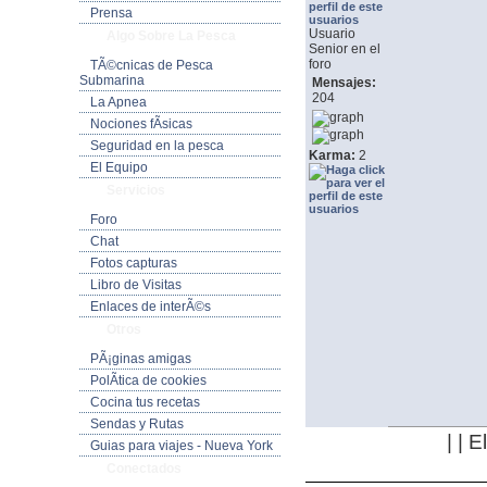
Prensa
Usuario
Algo Sobre La Pesca
Senior en el
foro
TÃ©cnicas de Pesca
Submarina
Mensajes:
204
La Apnea
Nociones fÃ­sicas
Seguridad en la pesca
Karma:
2
El Equipo
Servicios
Foro
Chat
Fotos capturas
Libro de Visitas
Enlaces de interÃ©s
Otros
PÃ¡ginas amigas
PolÃ­tica de cookies
Cocina tus recetas
Sendas y Rutas
| | 
Guias para viajes - Nueva York
Conectados