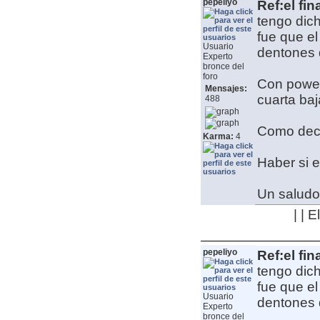
pepeliyo
Ref:el fin
tengo dic
fue que e
Usuario
dentones 
Experto
bronce del
foro
Con power
Mensajes:
cuarta ba
488
Como deci
Karma:
4
Haber si e
Un saludo
| | 
pepeliyo
Ref:el fin
tengo dic
fue que e
Usuario
dentones 
Experto
bronce del