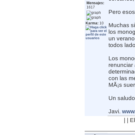
Mensajes:
1617
Pero esos 
Karma:
10
Muchas si
los monog
un verano
todos lad
Los monog
renunciar 
determinad
con las m
MÃ¡s suer
Un saludo
Javi.
www.
| | 