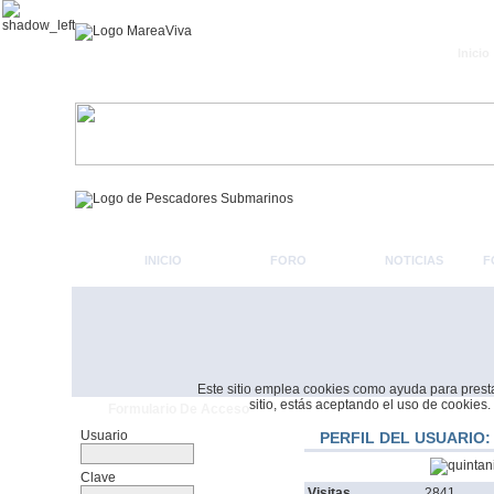
Inicio
INICIO
FORO
NOTICIAS
F
Este sitio emplea cookies como ayuda para prestar 
sitio, estás aceptando el uso de cookies.
Formulario De Acceso
Usuario
PERFIL DEL USUARIO:
Clave
Visitas
2841