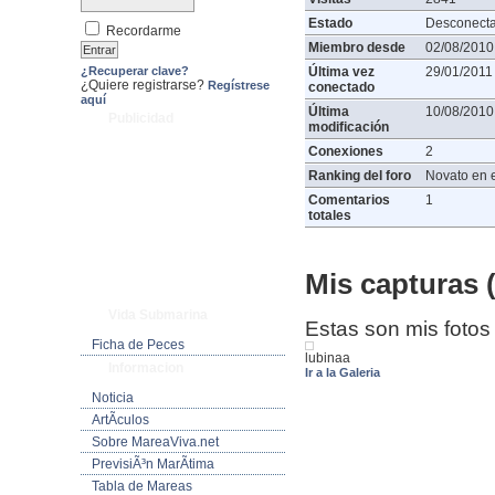
Estado
Desconect
Recordarme
Miembro desde
02/08/2010
¿Recuperar clave?
Última vez
29/01/2011
¿Quiere registrarse?
Regístrese
conectado
aquí
Última
10/08/2010
Publicidad
modificación
Conexiones
2
Ranking del foro
Novato en e
Comentarios
1
totales
Mis capturas (
Vida Submarina
Estas son mis fotos
Ficha de Peces
lubinaa
Informacion
Ir a la Galeria
Noticia
ArtÃ­culos
Sobre MareaViva.net
PrevisiÃ³n MarÃ­tima
Tabla de Mareas