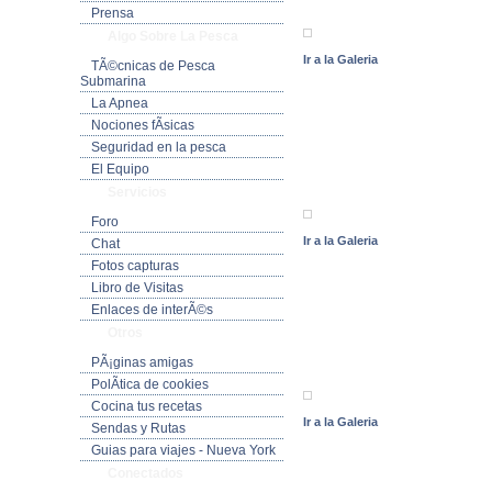
Prensa
Algo Sobre La Pesca
Ir a la Galeria
TÃ©cnicas de Pesca
Submarina
La Apnea
Nociones fÃ­sicas
Seguridad en la pesca
El Equipo
Servicios
Foro
Ir a la Galeria
Chat
Fotos capturas
Libro de Visitas
Enlaces de interÃ©s
Otros
PÃ¡ginas amigas
PolÃ­tica de cookies
Cocina tus recetas
Ir a la Galeria
Sendas y Rutas
Guias para viajes - Nueva York
Conectados