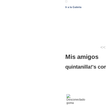
Ir a la Galeria
<<
Mis amigos
quintanilla!'s c
goma